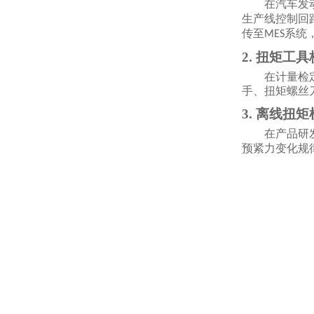
在汽车发
生产线控制回
传至
系统
MES
2. 扭矩工
在计量检
手、扭矩螺丝
3. 离线扭
在产品研
预紧力变化规