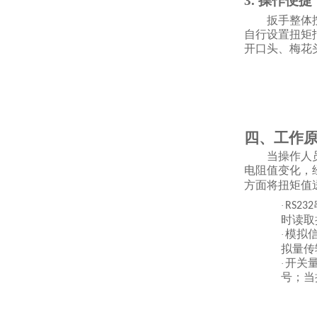
3. 操作便
扳手整体
自行设置扭矩
开口头、梅花
四、工作
当操作人
电阻值变化，
方面将扭矩值
·
RS232
时读取
模拟
·
拟量传
开关
·
号；当