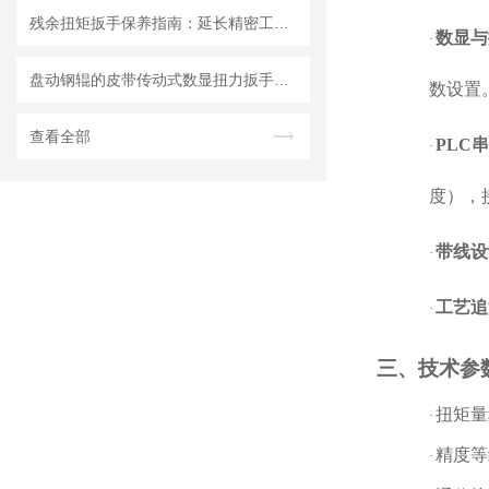
残余扭矩扳手保养指南：延长精密工具寿命的三大法则
数显与
·
盘动钢辊的皮带传动式数显扭力扳手的技术原理与应用发展
数设置
查看全部
PLC
·
度），
带线设
·
工艺追
·
三、技术参
扭矩量
·
精度等
·