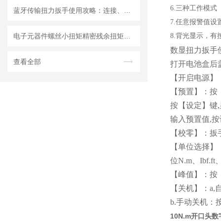
6.三种工作模
蓝牙传输扭力扳手使用攻略：连接、同步与数据分析
7.任意报警值设
电子元器件螺丝小扭矩精密残余扭矩数显扳手，精炬达打造预紧力检测解决方案
8.背光显示，
数显扭力扳手
查看全部
打开电池盒后
【开启电源】：
【预置】：按
按【设定】键,
输入预置值,
【校零】：扳
【单位选择】：
位N.m、Ibf.ft、
【峰值】：按
【关机】：a
b.手动关机：
10N.m开口头