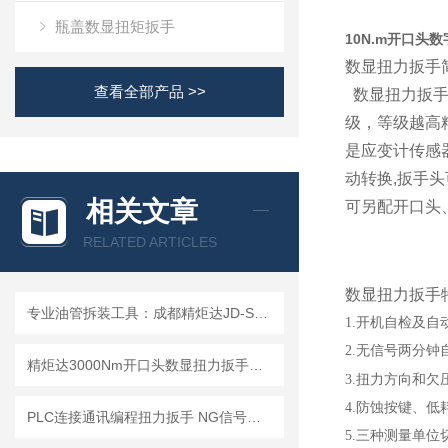
瓶盖数显扭矩扳手
10N.m开口头
数显扭力扳手
查看全部产品 >>
数显扭力扳手
级，等级越高
是应变计传感器
动转换,扳手
相关文章
可另配开口头
RELATED ARTICLES
数显扭力扳手
专业油管拆装工具：成都精炬达JD-SX-200N.m开口头数显扭力扳手
1.开机自检及
2.无信号两分
精炬达3000Nm开口头数显扭力扳手：液压拉杆安装检测的精准选择
3.扭力方向和欠
4.防蚀按键、
PLC连接通讯编程扭力扳手 NG信号判断声光报警开关量扭矩扳手1/0信号输出
5.三种测量单位