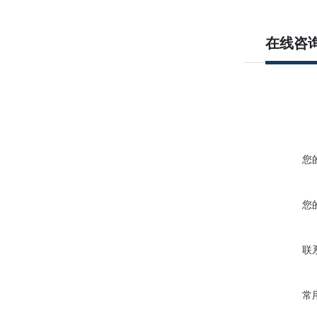
在线咨
您
您
联
常