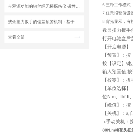
6.三种工作模
带溯源功能的钢丝绳无损探伤仪 磁性检测断丝/跳丝/锈蚀自动存储
7.任意报警值设
残余扭力扳手的偏差预警机制：基于无线实时传输的MES系统优化研究
8.背光显示，
数显扭力扳手
查看全部
打开电池盒后
【开启电源】：
【预置】：按
按【设定】键,
输入预置值,
【校零】：扳
【单位选择】：
位N.m、Ibf.ft、
【峰值】：按
【关机】：a
b.手动关机：
80N.m梅花头