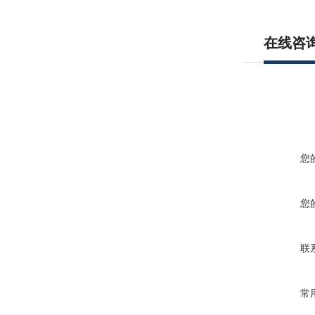
在线咨
您
您
联
常