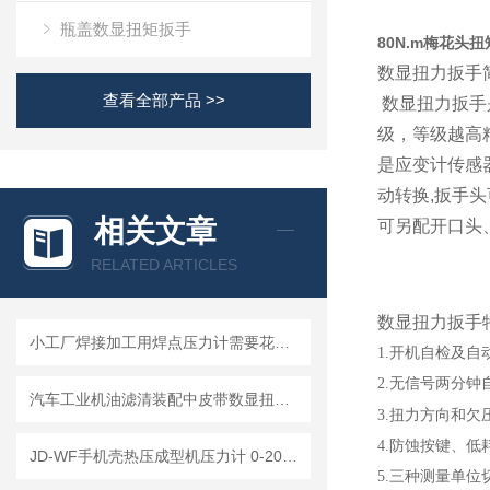
瓶盖数显扭矩扳手
80N.m梅花头
数显扭力扳手
查看全部产品 >>
数显扭力扳手
级，等级越高
是应变计传感器
动转换,扳手
相关文章
可另配开口头
RELATED ARTICLES
数显扭力扳手
小工厂焊接加工用焊点压力计需要花多少钱？预算方案参考
1.开机自检及
2.无信号两分
汽车工业机油滤清装配中皮带数显扭矩扳手的选型指南
3.扭力方向和欠
4.防蚀按键、
JD-WF手机壳热压成型机压力计 0-20KN微型外置传感器数显式推拉力计
5.三种测量单位