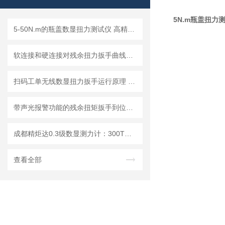
5N.m瓶盖扭力
5-50N.m的瓶盖数显扭力测试仪 高精度数字式瓶盖扭矩计
软连接和硬连接对残余扭力扳手曲线判定残余扭矩值测量结果的影响分析
扫码工单无线数显扭力扳手运行原理 工厂自动化数据溯源扭力扳手解决方案
带声光报警功能的残余扭矩扳手到位提醒装置方案
成都精炬达0.3级数显测力计：300T轮辐型数字拉压测力仪精准测量新选择
查看全部