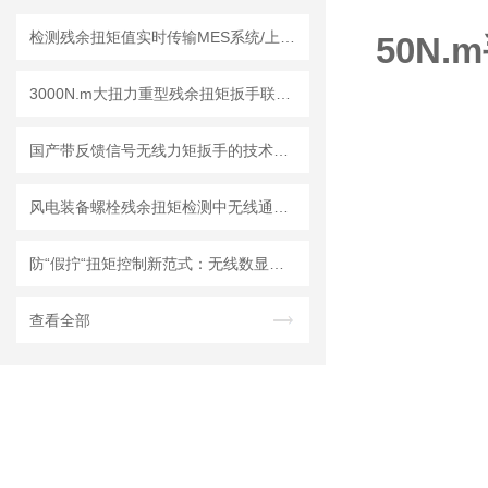
检测残余扭矩值实时传输MES系统/上位机软件的扭力扳手 无线残余扭矩扳手
50N
3000N.m大扭力重型残余扭矩扳手联网溯源，工业级扭矩测量解决方案
国产带反馈信号无线力矩扳手的技术突破与产业化前景分析
风电装备螺栓残余扭矩检测中无线通讯MES系统集成扭力扳手的应用实践
防“假拧“扭矩控制新范式：无线数显扳手的数字化技术解析
查看全部