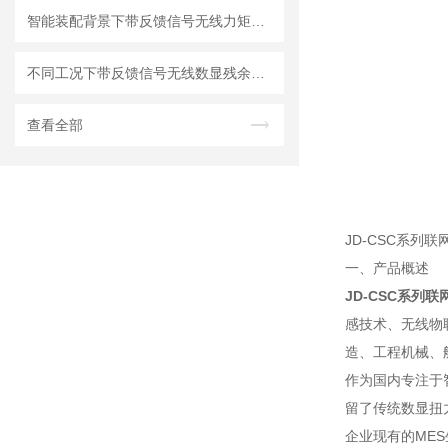
智能装配背景下带反馈信号无线力矩扳手的研究进展与展望
不同工况下带反馈信号无线数显残余力矩扳手的扭矩测量性能分析和抗干扰能力
查看全部
JD-CSC系列联
一、产品概述
JD-CSC系列
感技术、无线物
造、工程机械、
作为国内专注于
留了传统数显扭
企业现有的ME