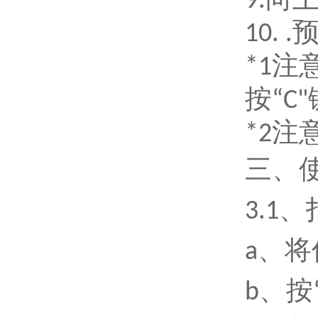
9.
10.
*1注
按“C
*2注
三
、
3
.1
a、
b、按