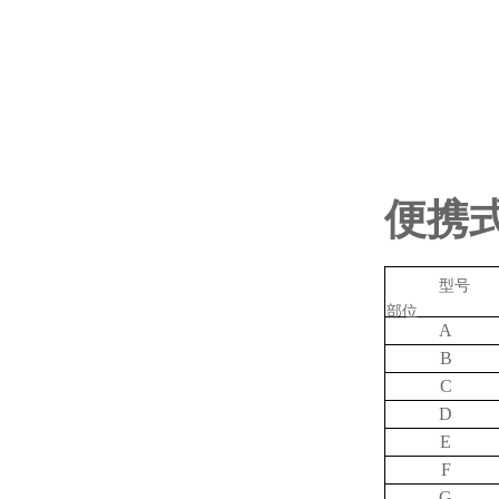
便携
型号
部位
A
B
C
D
E
F
G