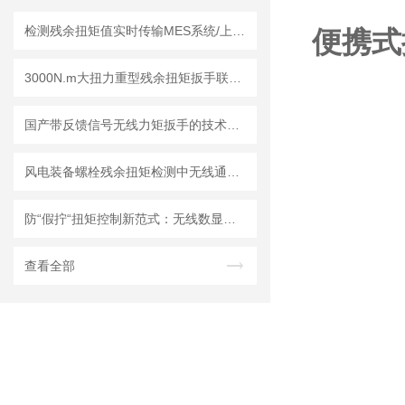
检测残余扭矩值实时传输MES系统/上位机软件的扭力扳手 无线残余扭矩扳手
便携式
3000N.m大扭力重型残余扭矩扳手联网溯源，工业级扭矩测量解决方案
国产带反馈信号无线力矩扳手的技术突破与产业化前景分析
风电装备螺栓残余扭矩检测中无线通讯MES系统集成扭力扳手的应用实践
防“假拧“扭矩控制新范式：无线数显扳手的数字化技术解析
查看全部