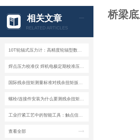
桥梁底
相关文章
RELATED ARTICLES
10T轮辐式压力计：高精度轮辐型数显推拉力计优选成都精炬达
焊点压力校准仪 焊机电极定期校准压力计 手持式焊点压力计
国际残余扭矩测量标准对残余扭矩扳手的技术要求解读
螺栓/连接件安装为什么要测残余扭矩？残余扭力扳手的作用是什么
工业拧紧工艺中的智能工具：触点信号传输扭矩扳手的性能优化与实践
查看全部