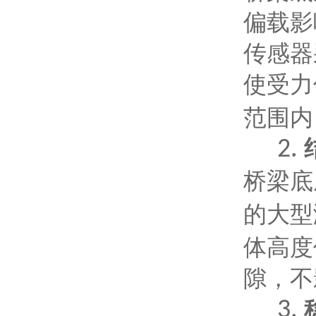
偏载影
传感器
使受力
范围内
2.
桥梁底
的大型
体高度
隙，不
3.