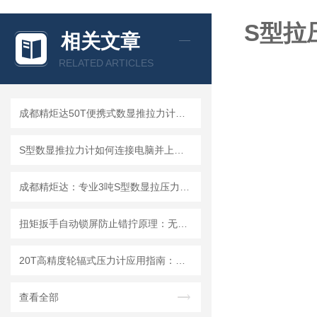
S型拉
相关文章
RELATED ARTICLES
成都精炬达50T便携式数显推拉力计：S型拉压力测试仪的行业优选
S型数显推拉力计如何连接电脑并上传数据?推拉力计连接电脑上传数据操作指南
成都精炬达：专业3吨S型数显拉压力计，连线数字推拉力计厂家的品质之选
扭矩扳手自动锁屏防止错拧原理：无线传输数显扭力扳手
20T高精度轮辐式压力计应用指南：连接电脑数字测力仪选型与使用技巧
查看全部