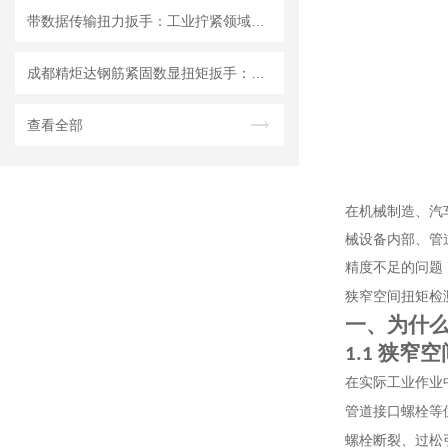
带数据传输扭力扳手：工业拧紧领域升级选择，精炬达实时上传峰值扭矩扳手
成都精炬达钢筋紧固数显扭矩扳手：精准紧固的工业利器
查看全部
在机械制造、汽
械设备内部、管
精度不足的问题
狭窄空间扭矩检
一、为什
狭窄空
1.1
在实际工业作业
管道接口螺栓等
螺栓断裂、过松