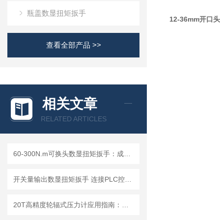
瓶盖数显扭矩扳手
12-36mm开
查看全部产品 >>
相关文章
RELATED ARTICLES
60-300N.m可换头数显扭矩扳手：成都精炬达，工业扭力测量的精准之选
开关量输出数显扭矩扳手 连接PLC控制自动化控制工厂安装力矩扳手
20T高精度轮辐式压力计应用指南：连接电脑数字测力仪选型与使用技巧