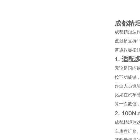
成都精
成都精炬达
点就是支持
*
普通数显扭
适配
1.
无论是国内
按下功能键
作业人员也
比如在汽车
算一次数值
2. 100N
成都精炬达
车底盘维修