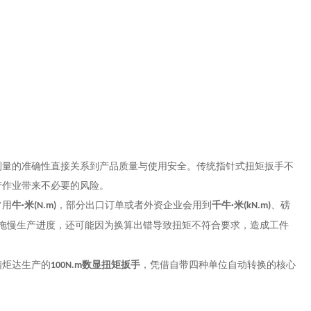
测量的准确性直接关系到产品质量与使用安全。传统指针式扭矩扳手不
产作业带来不必要的风险。
常用
牛
米
，部分出口订单或者外资企业会用到
千牛
米
、磅
·
(N.m)
·
(kN.m)
拖慢生产进度，还可能因为换算出错导致扭矩不符合要求，造成工件
精炬达生产的
数显扭矩扳手
，凭借自带四种单位自动转换的核心
100N.m