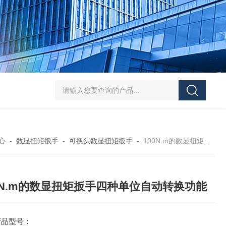
5-300N.m的扭矩扳手检定仪 机械扳手校准仪
JDSF100KN电子式拉
心
-
数显扭矩扳手
-
可换头数显扭矩扳手
-
100N.m的数显扭矩扳手四种单位自动转换功能
0N.m的数显扭矩扳手四种单位自动转换功能
产品型号：