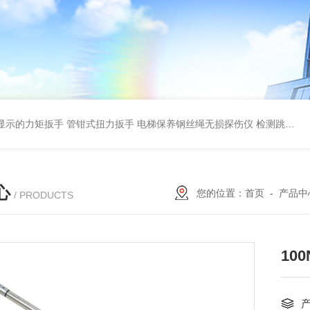
显示的力矩扳手 管钳式扭力扳手
电梯保养钢丝绳无损探伤仪 检测跳丝/断丝
心
您的位置：
首页
-
产品中
/ PRODUCTS
10