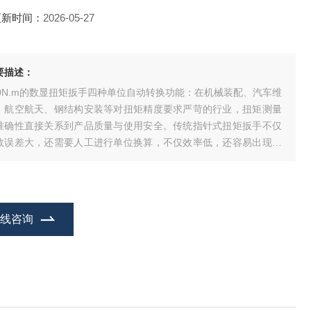
更新时间：
2026-05-27
要描述：
00N.m的数显扭矩扳手四种单位自动转换功能：在机械装配、汽车维
、航空航天、钢结构安装等对扭矩精度要求严苛的行业，扭矩测量
准确性直接关系到产品质量与使用安全。传统指针式扭矩扳手不仅
数误差大，还需要人工进行单位换算，不仅效率低，还容易出现换
错误，给生产作业带来不必要的风险。
在线咨询