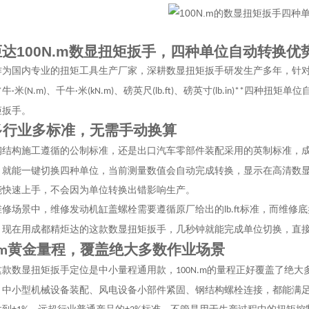
炬达
100N.m
数显扭矩扳手，四种单位自动转换优
作为国内专业的扭矩工具生产厂家，深耕数显扭矩扳手研发生产多年，针
牛
米
、千牛
米
、磅英尺
、磅英寸
四种扭矩单位
*
·
(N.m)
·
(kN.m)
(lb.ft)
(lb.in)**
矩扳手。
多行业多标准，无需手动换算
钢结构施工遵循的公制标准，还是出口汽车零部件装配采用的英制标准，
，就能一键切换四种单位，当前测量数值会自动完成转换，显示在高清数
能快速上手，不会因为单位转换出错影响生产。
维修场景中，维修发动机缸盖螺栓需要遵循原厂给出的
标准，而维修底
lb.ft
，现在用成都精炬达的这款数显扭矩扳手，几秒钟就能完成单位切换，直
黄金量程，覆盖绝大多数作业场景
.m
这款数显扭矩扳手定位是中小量程通用款，
的量程正好覆盖了绝大
100N.m
、中小型机械设备装配、风电设备小部件紧固、钢结构螺栓连接，都能满