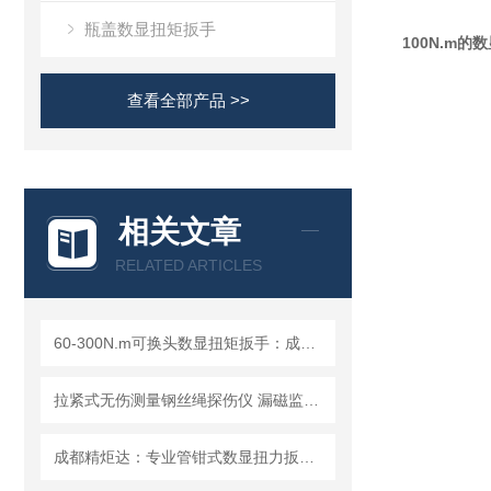
瓶盖数显扭矩扳手
100N.m
查看全部产品 >>
相关文章
RELATED ARTICLES
60-300N.m可换头数显扭矩扳手：成都精炬达，工业扭力测量的精准之选
拉紧式无伤测量钢丝绳探伤仪 漏磁监测局部缺陷分析存储溯源检测仪
成都精炬达：专业管钳式数显扭力扳手与液压拉杆安装扭矩扳手提供商