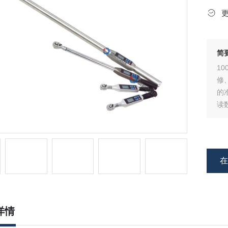
简
1
修
的
读
算
详情