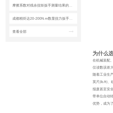
摩擦系数对残余扭矩扳手测量结果的影响及修正方法
成都精炬达20-200N.m数显扭力扳手：高精度可换头力矩扳手的行业优选
查看全部
为什么
在机械装配
仅读数误差
随着工业生
英尺
、
(lb.ft)
报废甚至安
带单位自动
优势，成为