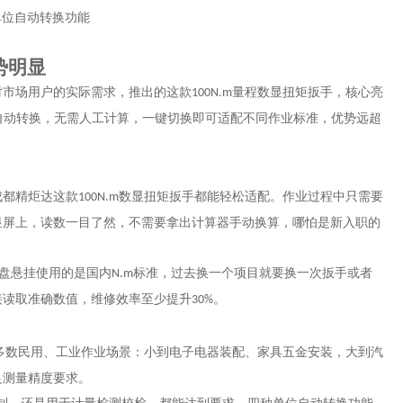
势明显
对市场用户的实际需求，推出的这款
量程数显扭矩扳手，核心亮
100N.m
自动转换，无需人工计算，一键切换即可适配不同作业标准，优势远超
成都精炬达这款
数显扭矩扳手都能轻松适配。作业过程中只需要
100N.m
显屏上，读数一目了然，不需要拿出计算器手动换算，哪怕是新入职的
盘悬挂使用的是国内
标准，过去换一个项目就要换一次扳手或者
N.m
接读取准确数值，维修效率至少提升
。
30%
多数民用、工业作业场景：小到电子电器装配、家具五金安装，大到汽
足测量精度要求。