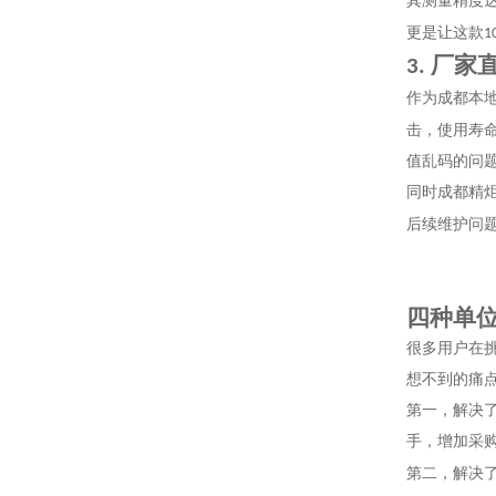
其测量精度
更是让这款
1
厂家
3.
作为成都本
击，使用寿
值乱码的问
同时成都精
后续维护问
四种单
很多用户在
想不到的痛
第一，解决
手，增加采
第二，解决