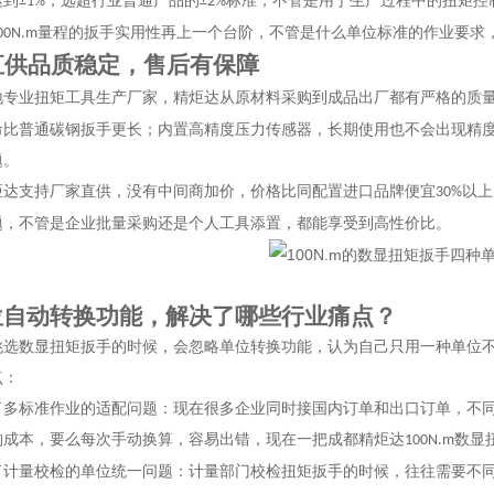
达到
，远超行业普通产品的
标准，不管是用于生产过程中的扭矩控
±1%
±2%
量程的扳手实用性再上一个台阶，不管是什么单位标准的作业要求
00N.m
直供品质稳定，售后有保障
地专业扭矩工具生产厂家，精炬达从原材料采购到成品出厂都有严格的质
命比普通碳钢扳手更长；内置高精度压力传感器，长期使用也不会出现精
题。
炬达支持厂家直供，没有中间商加价，价格比同配置进口品牌便宜
以上
30%
题，不管是企业批量采购还是个人工具添置，都能享受到高性价比。
位自动转换功能，解决了哪些行业痛点？
挑选数显扭矩扳手的时候，会忽略单位转换功能，认为自己只用一种单位
点：
了多标准作业的适配问题：现在很多企业同时接国内订单和出口订单，不
购成本，要么每次手动换算，容易出错，现在一把成都精炬达
数显
100N.m
了计量校检的单位统一问题：计量部门校检扭矩扳手的时候，往往需要不