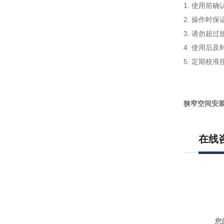
1. 使用前
2. 操作时
3. 请勿超
4. 使用后
5. 定期校
狭窄空间安
在线
您