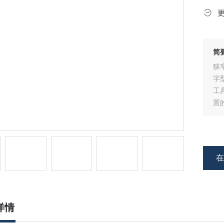
简
狭
字
工
置
计
紧
合
详情