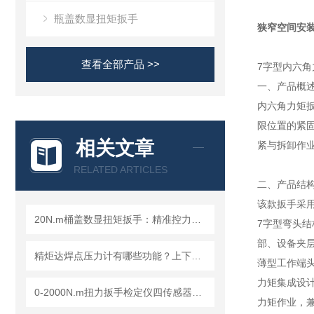
瓶盖数显扭矩扳手
狭窄空间安
查看全部产品 >>
7字型内六
一、产品概
内六角力矩
限位置的紧
相关文章
紧与拆卸作
RELATED ARTICLES
二、产品结
该款扳手采
20N.m桶盖数显扭矩扳手：精准控力，解决拧桶盖的精准力矩需求
7字型弯头结
部、设备夹层
精炬达焊点压力计有哪些功能？上下电极压力测试方法设置
薄型工作端
力矩集成设
0-2000N.m扭力扳手检定仪四传感器任意切换，成都精炬达打造计量检测新产品
力矩作业，