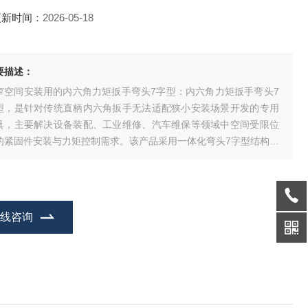
更新时间：
2026-05-18
要描述：
窄空间安装用的内六角力矩扳手弯头7字型：内六角力矩扳手弯头7
型，是针对传统直柄内六角扳手无法适配狭小安装场景开发的专用
具，主要解决设备装配、工业维修、汽车维保等领域中空间受限位
的紧固件安装与力矩控制需求。该产品采用一体化弯头7字型结构设
，突破了直柄工具对操作空间的要求，可深入狭窄间隙完成内六角
固件的拧紧与拆卸作业，同时集成力矩控制功能，保证安装扭矩符
工艺标准，避免过拧导致螺纹滑牙、
在线咨询