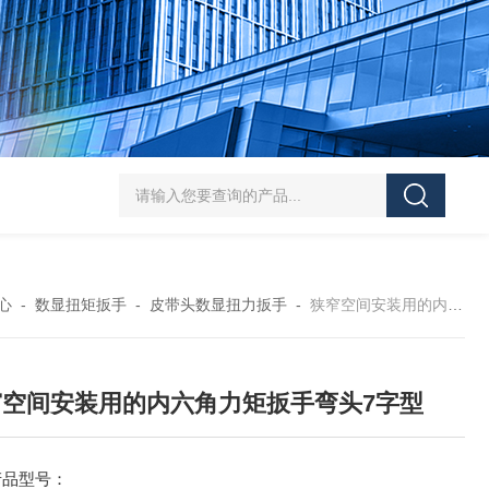
5-300N.m的扭矩扳手检定仪 机械扳手校准仪
JDSF100KN电子式拉
心
-
数显扭矩扳手
-
皮带头数显扭力扳手
-
狭窄空间安装用的内六角力矩扳手弯头7字型
窄空间安装用的内六角力矩扳手弯头7字型
产品型号：