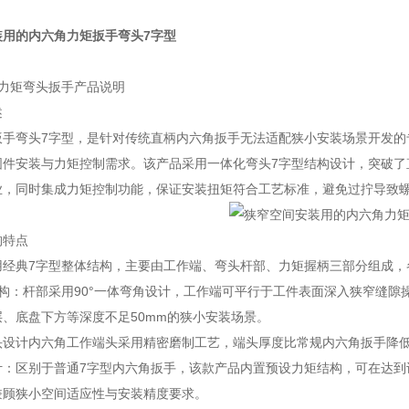
装用的内六角力矩扳手弯头7字型
角力矩弯头扳手产品说明
述
扳手弯头7字型，是针对传统直柄内六角扳手无法适配狭小安装场景开发的
固件安装与力矩控制需求。该产品采用一体化弯头7字型结构设计，突破了
业，同时集成力矩控制功能，保证安装扭矩符合工艺标准，避免过拧导致
构特点
用经典7字型整体结构，主要由工作端、弯头杆部、力矩握柄三部分组成，
构：杆部采用90°一体弯角设计，工作端可平行于工件表面深入狭窄缝隙
、底盘下方等深度不足50mm的狭小安装场景。
头设计内六角工作端头采用精密磨制工艺，端头厚度比常规内六角扳手降低
计：区别于普通7字型内六角扳手，该款产品内置预设力矩结构，可在达到
兼顾狭小空间适应性与安装精度要求。