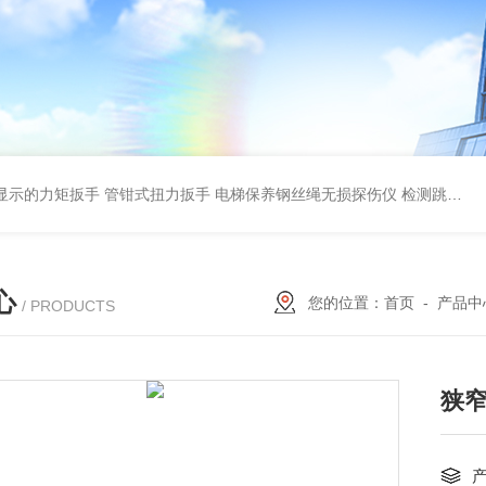
显示的力矩扳手 管钳式扭力扳手
电梯保养钢丝绳无损探伤仪 检测跳丝/断丝
心
您的位置：
首页
-
产品中
/ PRODUCTS
狭