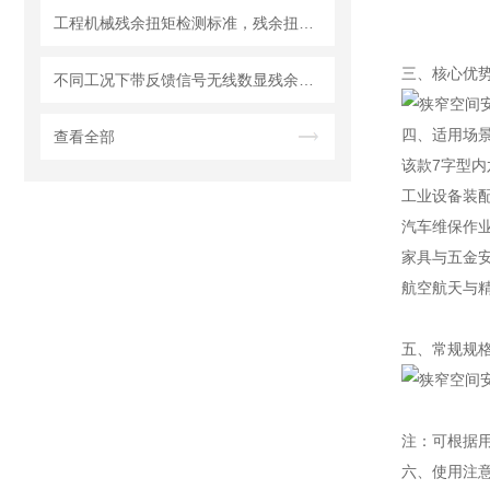
工程机械残余扭矩检测标准，残余扭矩扳手选型要求一览
三、核心优
不同工况下带反馈信号无线数显残余力矩扳手的扭矩测量性能分析和抗干扰能力
四、适用场
查看全部
该款7字型
工业设备装
汽车维保作
家具与五金
航空航天与
五、常规规
注：可根据
六、使用注