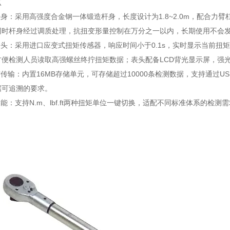
点
杆身：采用高强度合金钢一体锻造杆身，长度设计为1.8~2.0m，配合力臂
同时杆身经过调质处理，抗扭变形量控制在万分之一以内，长期使用不会
表头：采用进口应变式扭矩传感器，响应时间小于0.1s，实时显示当前
方便检测人员读取高强螺丝终拧扭矩数据；表头配备LCD背光显示屏，强
与传输：内置16MB存储单元，可存储超过10000条检测数据，支持通
据可追溯的要求。
功能：支持N.m、lbf.ft两种扭矩单位一键切换，适配不同标准体系的检测