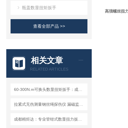
瓶盖数显扭矩扳手
高强螺丝扭力
查看全部产品 >>
相关文章
RELATED ARTICLES
60-300N.m可换头数显扭矩扳手：成都精炬达，工业扭力测量的精准之选
拉紧式无伤测量钢丝绳探伤仪 漏磁监测局部缺陷分析存储溯源检测仪
成都精炬达：专业管钳式数显扭力扳手与液压拉杆安装扭矩扳手提供商