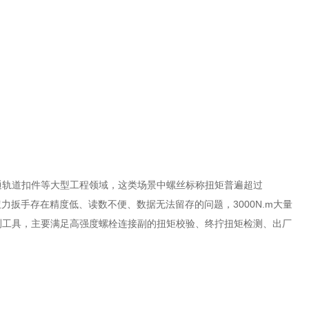
通轨道扣件等大型工程领域，这类场景中螺丝标称扭矩普遍超过
械式扭力扳手存在精度低、读数不便、数据无法留存的问题，3000N.m大量
测工具，主要满足高强度螺栓连接副的扭矩校验、终拧扭矩检测、出厂