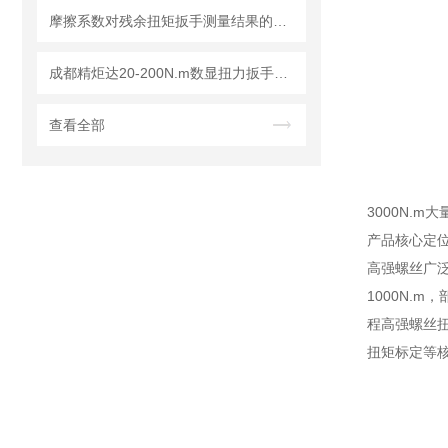
摩擦系数对残余扭矩扳手测量结果的影响及修正方法
成都精炬达20-200N.m数显扭力扳手：高精度可换头力矩扳手的行业优选
查看全部
3000N.
产品核心定
高强螺丝广
1000N.
程高强螺丝
扭矩标定等