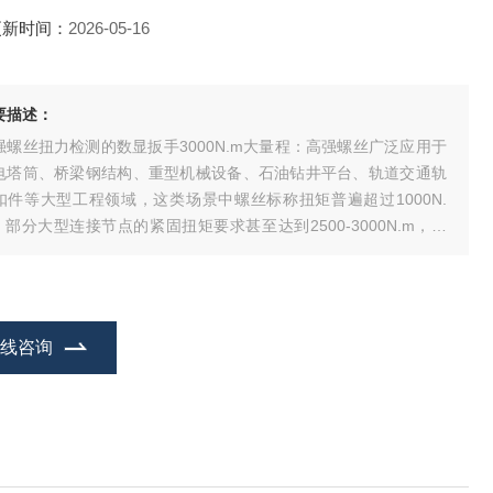
更新时间：
2026-05-16
要描述：
强螺丝扭力检测的数显扳手3000N.m大量程：高强螺丝广泛应用于
电塔筒、桥梁钢结构、重型机械设备、石油钻井平台、轨道交通轨
扣件等大型工程领域，这类场景中螺丝标称扭矩普遍超过1000N.
，部分大型连接节点的紧固扭矩要求甚至达到2500-3000N.m，传
机械式扭力扳手存在精度低、读数不便、数据无法留存的问题，30
0N.m大量程高强螺丝扭力检测数显扳手就是针对这类大扭矩紧固检
场景开发的专
在线咨询