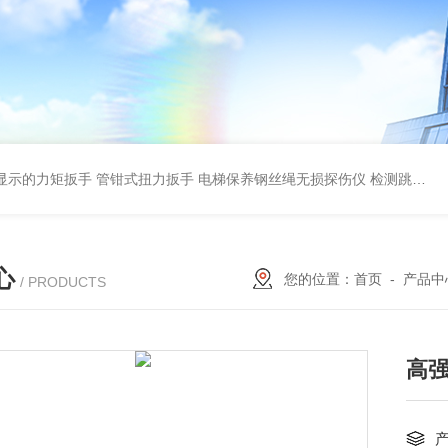
显示的力矩扳手 管钳式扭力扳手
电梯保养钢丝绳无损探伤仪 检测跳丝/断丝
心
您的位置：
首页
-
产品中
/ PRODUCTS
高强