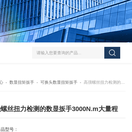
5-300N.m的扭矩扳手检定仪 机械扳手校准仪
JDSF100KN电子式拉
心
-
数显扭矩扳手
-
可换头数显扭矩扳手
-
高强螺丝扭力检测的数显扳手3000N.m大量程
螺丝扭力检测的数显扳手3000N.m大量程
产品型号：