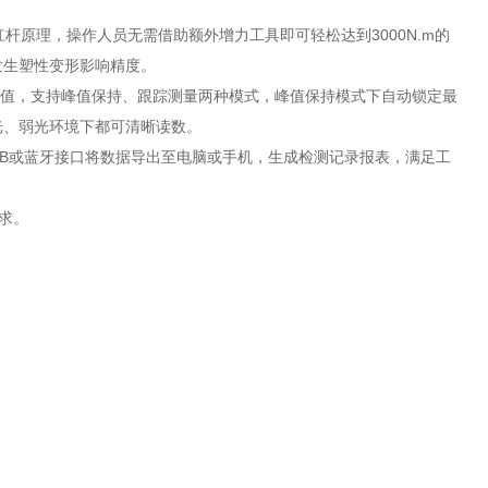
杠杆原理，操作人员无需借助额外增力工具即可轻松达到3000N.m的
发生塑性变形影响精度。
扭矩值，支持峰值保持、跟踪测量两种模式，峰值保持模式下自动锁定最
光、弱光环境下都可清晰读数。
过USB或蓝牙接口将数据导出至电脑或手机，生成检测记录报表，满足工
需求。