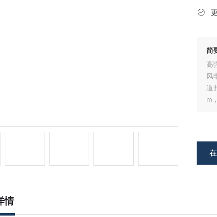
简
高
风
道
m
统
0
测
详情