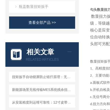
瓶盖数显扭矩扳手
勾头数显扭
数显扭力扳
查看全部产品 >>
级，等级越
核心是应变
位自动转换
头部可另配
相关文章
RELATED ARTICLES
数显扭矩扳
、高精度扭
1
、主要功能
2
:
扭矩扳手自动锁屏防止错拧原理：无线传输数显扭力扳手
面板式软件
a.
新能源场景无线传输MES系统残余扭力扳手应用方案
开机自检及
b.
无信号两分
c
.
从安装精度到运维可靠性：12寸皮带数显扭矩扳手在净水器领域的技术价值
扭力方向和
d.