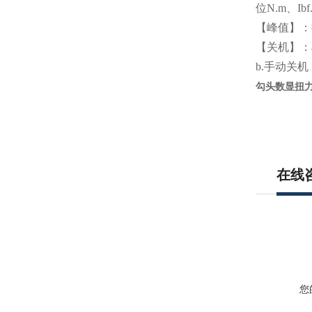
位N.m、Ibf.
【峰值】：
【关机】：
b.手动关
勾头数显扭
在线
您