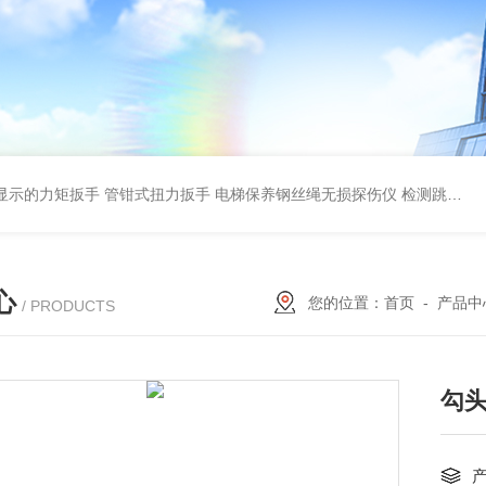
显示的力矩扳手 管钳式扭力扳手
电梯保养钢丝绳无损探伤仪 检测跳丝/断丝
心
您的位置：
首页
-
产品中
/ PRODUCTS
勾