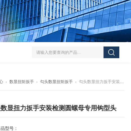
5-300N.m的扭矩扳手检定仪 机械扳手校准仪
JDSF100KN电子式拉
心
-
数显扭矩扳手
-
勾头数显扭矩扳手
-
勾头数显扭力扳手安装检测圆螺母专用钩型头
头数显扭力扳手安装检测圆螺母专用钩型头
产品型号：