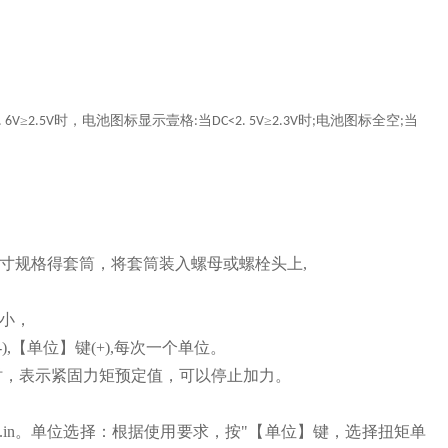
≥
时，电池图标显示壹格
当
≥
时
电池图标全空
当
 6V
2.5V
:
DC<2. 5V
2.3V
;
;
寸规格得套筒，将套筒装入螺母或螺栓头上,
小，
),【单位】键(+),每次一个单位。
时，表示紧固力矩预定值，可以停止加力。
Ibf.in。单位选择：根据使用要求，按"【单位】键，选择扭矩单