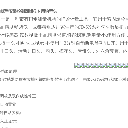
力扳手安装检测圆螺母专用钩型头
手是一种带有扭矩测量机构的拧紧计量工具，它用于紧固螺栓
高精度就越低，成都精炬达厂家生产的JD-SX系列勾头数显扭
计传感器.该数显扳手高精度求值,性能稳定,耗电量小,使用方便
,扳手头可换,欠压显示,不使用时3分钟自动断电等功能.,其
开口头、活动开口头、勾头、梅花头、管钳头，外六角套筒、内
手
功能原理
矩传感器灵敏有效地将施加扭矩转变为电信号，由显示仪表进行智能化处
调校及双向线性修正
自动置零
钟自动关机
;
欠压提示
;