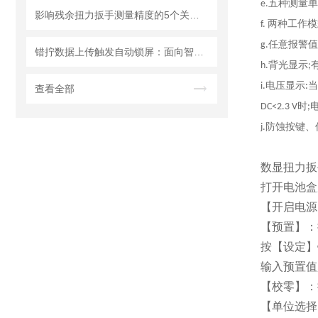
五种测量单
e.
影响残余扭力扳手测量精度的5个关键因素
两种工作模
f.
任意报警值
g.
错拧数据上传触发自动锁屏：面向智能制造的无线扭力扳手防错管控技术研究
背光显示
h.
;
电压显示
当
i.
:
查看全部
时
DC<2.3 V
;
防蚀按键、
j.
数显扭力扳
打开电池盒
【开启电源】
【预置】：
按【设定】键
输入预置值
【校零】：
【单位选择