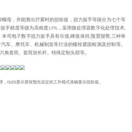
和螺母，并能测出拧紧时的扭矩值，扭力扳手等级分为七个等
力扳手精度等级为高精度±1%，采用微处理器数字化处理技术,
，本司电子数字扭力扳手具有示值,峰值保持,预置报警,三种单
适用于汽车、摩托车、机械制造等行业的螺栓紧固检测及控制等。
六角套筒、套筒加长杆、特殊定制头部等。
理，
显示屏按预先设定的工作模式准确显示扭矩值。
OLED