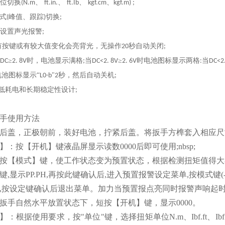
位切换
、
、
、
、
(N.m
ft.in.
ft.Ib
kgf.cm
kgf.m) ;
式
峰值、跟踪
切换
(
)
;
设置声光报警
;
有按键或有较大值变化会亮背光，无操作
秒自动关闭
20
;
≥
时，电池显示满格
当
≥
时电池图标显示两格
当
DC
2. 8V
;
DC<2. 8V
2. 6V
:
DC<2.
电池图标显示“
"
秒，然后自动关机
L0-b
2
;
低耗电和长期稳定性设计
;
手
使用方法
后盖，正极朝前，装好电池，拧紧后盖。将扳手方榫套入相应尺
：按【开机】键液晶屏显示读数0000后即可使用;nbsp;
按【模式】键，使工作状态变为预置状态，根据检测扭矩值得大
,显示PP.PH,再按此键确认后,进入预置报警设定菜单,按模式键(-
,按设定键确认后退出菜单。加力当预置报点亮同时报警声响起
扳手自然水平放置状态下，短按【开机】键，显示0000。
】：根据使用要求，按"单位"键，选择扭矩单位N.m、Ibf.ft、