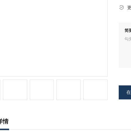
简
勾
详情