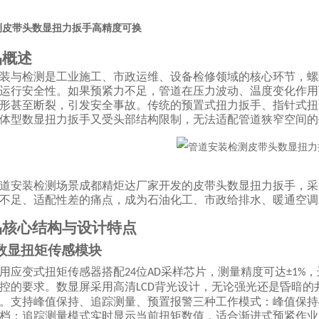
测皮带头数显扭力扳手高精度可换
品概述
装与检测是工业施工、市政运维、设备检修领域的核心环节，螺
运行安全性。如果预紧力不足，管道在压力波动、温度变化作用
形甚至断裂，引发安全事故。传统的预置式扭力扳手、指针式扭
体型数显扭力扳手又受头部结构限制，无法适配管道狭窄空间的
道安装检测场景成都精炬达厂家开发的皮带头数显扭力扳手，采
不足、适配性差的痛点，成为石油化工、市政给排水、暖通空调
品核心结构与设计特点
数显扭矩传感模块
用应变式扭矩传感器搭配
位
采样芯片，测量精度可达
，
24
AD
±1%
控的要求。数显屏采用高清
背光设计，无论强光还是昏暗的
LCD
。支持峰值保持、追踪测量、预置报警三种工作模式：峰值保持
档；追踪测量模式实时显示当前扭矩数值，适合渐进式预紧作业