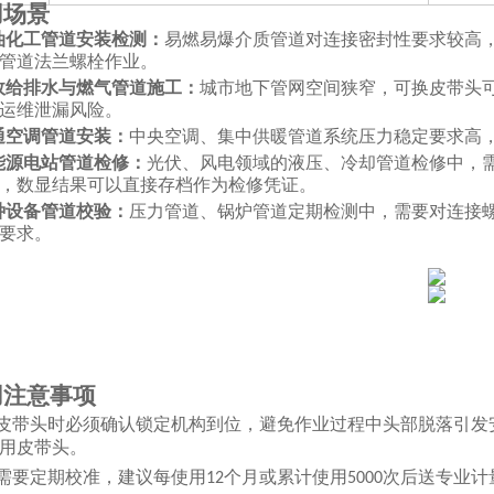
用场景
油化工管道安装检测：
易燃易爆介质管道对连接密封性要求较高
管道法兰螺栓作业。
政给排水与燃气管道施工：
城市地下管网空间狭窄，可换皮带头
运维泄漏风险。
通空调管道安装：
中央空调、集中供暖管道系统压力稳定要求高
能源电站管道检修：
光伏、风电领域的液压、冷却管道检修中，
，数显结果可以直接存档作为检修凭证。
种设备管道校验：
压力管道、锅炉管道定期检测中，需要对连接
要求。
用注意事项
皮带头时必须确认锁定机构到位，避免作业过程中头部脱落引发
用皮带头。
需要定期校准，建议每使用
个月或累计使用
次后送专业计
12
5000