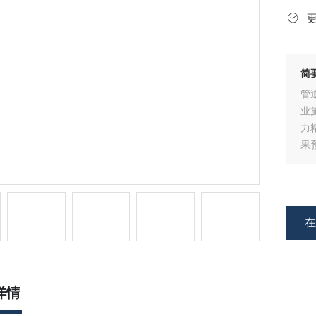
简
管
业
力
果
漏
安
误
详情