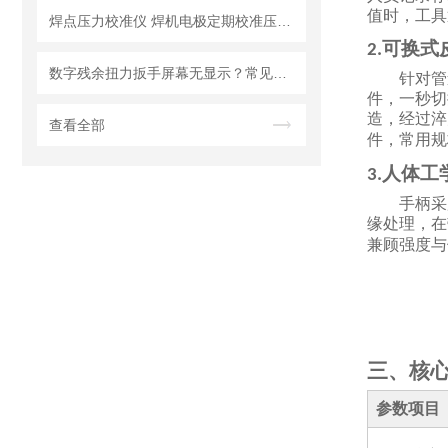
值时，工具
焊点压力校准仪 焊机电极定期校准压力计 手持式焊点压力计
可换式
2.
数字残余扭力扳手屏幕无显示？常见故障维修方法
针对管
件，一秒切
造，经过淬
查看全部
件，常用规
人体工
3.
手柄采
缘处理，在
兼顾强度与
三、核
参数项目