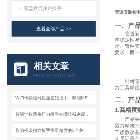
瓶盖数显扭矩扳手
管道安装检
一、产
查看全部产品 >>
管道安
构稳定性与
牙、管件变
要求，而一
相关文章
RELATED ARTICLES
针对管
力工具精度
WiFi传输信号数显扭矩扳手，赋能MES系统溯源的工业智造新选择—成都精炬达
二、产
高精度
1.
智能计数残余扭力扳手在螺栓残余应力检测中的应用
产品采
紧力精准把
影响残余扭力扳手测量精度的5个关键因素
工读数误差
人员记录存