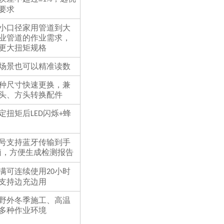
要求
小口径家用管道到大
业管道的作业需求，
更大扭矩规格
场景也可以精准读数
种尺寸快速更换，兼
头、方头转换配件
定扭矩后
闪烁
蜂
LED
+
号支持蓝牙传输到手
脑，方便生成检测报告
满可连续使用
小时
20
支持边充边用
野外冬季施工、高温
多种作业环境