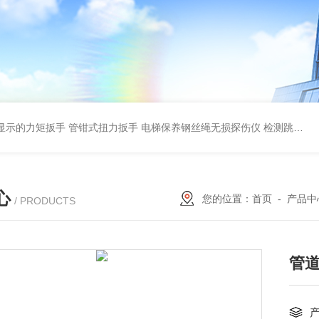
显示的力矩扳手 管钳式扭力扳手
电梯保养钢丝绳无损探伤仪 检测跳丝/断丝
心
您的位置：
首页
-
产品中
/ PRODUCTS
管