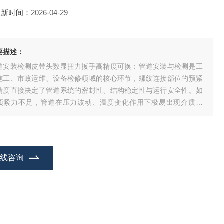
更新时间：
2026-04-29
要描述：
道安装检测皮带头数显扭力扳手高精度可换：管道安装与检测是工
施工、市政运维、设备检修领域的核心环节，螺纹连接部位的预紧
精度直接决定了管道系统的密封性、结构稳定性与运行安全性。如
预紧力不足，管道在压力波动、温度变化作用下极易出现介质泄
；如果预紧力过大，则会造成螺纹滑牙、管件变形甚至断裂，引发
全事故。传统的预置式扭力扳手、指针式扭力扳手精度不足、读数
差大，无法满足高精度管道作业的要求，而一
在线咨询