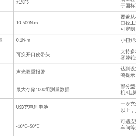
±1%FS
于国标
覆盖从
口径工
10-500N·m
可定制
率
小扭矩
0.1N·m
支持多
可换开口皮带头
容棘轮
达到设
声光双重报警
鸣提示
部分型
最大存储
组测量数据
1000
机
电
/
一次充
充电锂电池
USB
以上，
可适应
-10℃~50℃
车间等