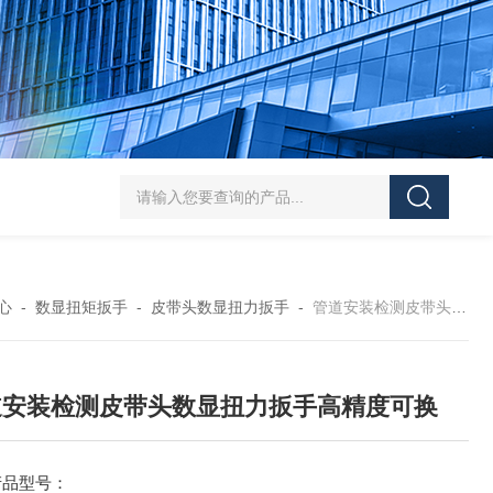
5-300N.m的扭矩扳手检定仪 机械扳手校准仪
JDSF100KN电子式拉
心
-
数显扭矩扳手
-
皮带头数显扭力扳手
-
管道安装检测皮带头数显扭力扳手高精度可换
道安装检测皮带头数显扭力扳手高精度可换
产品型号：