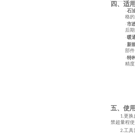
四、适
石
·
格的
市
·
后期
暖
·
新
·
部件
特
·
精度
五、使
更换
1.
禁超量程使
工具
2.