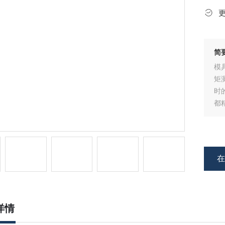
简
模
矩
时
都
精
扳
手
详情