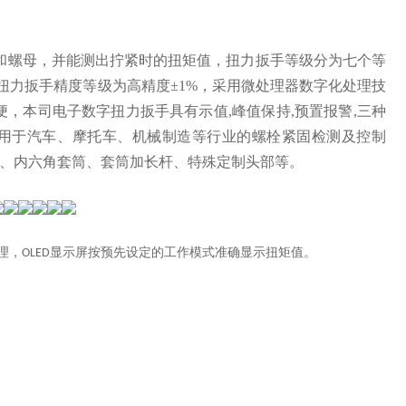
和螺母，并能测出拧紧时的扭矩值，扭力扳手等级分为七个等
显扭力扳手精度等级为高精度±1%，采用微处理器数字化处理技
便，本司电子数字扭力扳手具有示值,峰值保持,预置报警,三种
其适用于汽车、摩托车、机械制造等行业的螺栓紧固检测及控制
、内六角套筒、套筒加长杆、特殊定制头部等。
理，
显示屏按预先设定的工作模式准确显示扭矩值。
OLED