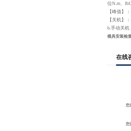
位N.m、Ibf.
【峰值】：
【关机】：
b.手动关
模具安装检查
在线
您
您