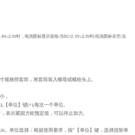
≥
时，电池图标显示壹格
当
≥
时
电池图标全空
当
 6V
2.5V
:
DC<2. 5V
2.3V
;
;
寸规格得套筒，将套筒装入螺母或螺栓头上,
小，
),【单位】键(+),每次一个单位。
时，表示紧固力矩预定值，可以停止加力。
Ibf.in。单位选择：根据使用要求，按"【单位】键，选择扭矩单