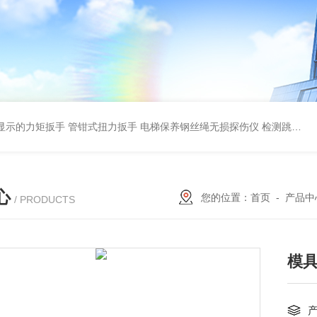
显示的力矩扳手 管钳式扭力扳手
电梯保养钢丝绳无损探伤仪 检测跳丝/断丝
心
您的位置：
首页
-
产品中
/ PRODUCTS
模