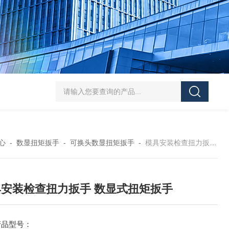
5-300N.m的扭矩扳手检定仪 机械扳手校准仪
JDSF100KN电子式拉
心
-
数显扭矩扳手
-
可换头数显扭矩扳手
-
模具安装检查扭力扳手 数显式扭矩扳手
具安装检查扭力扳手 数显式扭矩扳手
产品型号：