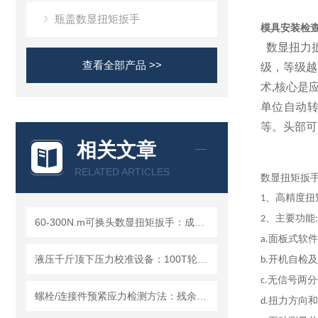
瓶盖数显扭矩扳手
模具安装检查
数显扭力扳
查看全部产品 >>
级，等级越
术,核心是
单位自动转
等。头部可
相关文章
RELATED ARTICLES
数显扭矩扳
、高精度扭
1
、主要功能
2
:
60-300N.m可换头数显扭矩扳手：成都精炬达，工业扭力测量的精准之选
面板式软件
a.
液压千斤顶下压力校准设备：100T轮辐式数字压力检测仪
开机自检及
b.
无信号两分
c
.
螺栓/连接件预紧应力检测方法：残余扭力扳手的原理、应用与校准技术研究
扭力方向和
d.