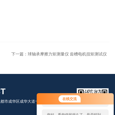
下一篇：
球轴承摩擦力矩测量仪 齿槽电机扭矩测试仪
T
您好！欢迎前来咨询，很高兴为您
在线交流
都市成华区成华大道十里店路213号4
服务，请问您要咨询什么问题呢？
您好，看您停留很久了，是否找到