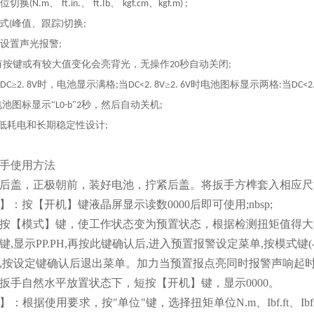
位切换
、
、
、
、
(N.m
ft.in.
ft.Ib
kgf.cm
kgf.m) ;
式
峰值、跟踪
切换
(
)
;
设置声光报警
;
有按键或有较大值变化会亮背光，无操作
秒自动关闭
20
;
≥
时，电池显示满格
当
≥
时电池图标显示两格
当
DC
2. 8V
;
DC<2. 8V
2. 6V
:
DC<2.
电池图标显示“
"
秒，然后自动关机
L0-b
2
;
低耗电和长期稳定性设计
;
手
使用方法
后盖，正极朝前，装好电池，拧紧后盖。将扳手方榫套入相应尺
：按【开机】键液晶屏显示读数0000后即可使用;nbsp;
按【模式】键，使工作状态变为预置状态，根据检测扭矩值得大
,显示PP.PH,再按此键确认后,进入预置报警设定菜单,按模式键(-
,按设定键确认后退出菜单。加力当预置报点亮同时报警声响起
扳手自然水平放置状态下，短按【开机】键，显示0000。
】：根据使用要求，按"单位"键，选择扭矩单位N.m、Ibf.ft、