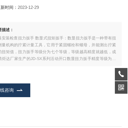
更新时间：
2023-12-29
要描述：
具安装检查扭力扳手 数显式扭矩扳手：数显扭力扳手是一种带有扭
测量机构的拧紧计量工具，它用于紧固螺栓和螺母，并能测出拧紧
的扭矩值，扭力扳手等级分为七个等级，等级越高精度就越低，成
精炬达厂家生产的JD-SX系列活动开口数显扭力扳手精度等级为高
度±1%，采用微处理器数字化处理技术,核心是应变计传感器.该数显
手高精度求值,性能稳定,耗电量小,使用方便，本司电子数字扭力扳
具有示值,峰值保持,预
在线咨询