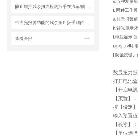
五种测量单
e.
防止错拧残余扭力检测扳手在汽车/航空/风电领域的应用案例
两种工作模
f.
任意报警值
g.
带声光报警功能的残余扭矩扳手到位提醒装置方案
背光显示
h.
;
电压显示
当
i.
:
查看全部
时
DC<2.3 V
;
防蚀按键、
j.
数显扭力扳
打开电池盒
【开启电源】
【预置】：
按【设定】键
输入预置值
【校零】：
【单位选择