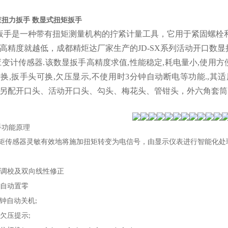
扭力扳手 数显式扭矩扳手
手是一种带有扭矩测量机构的拧紧计量工具，它用于紧固螺栓
高精度就越低，成都精炬达厂家生产的JD-SX系列活动开口数
应变计传感器.该数显扳手高精度求值,性能稳定,耗电量小,使用方
换,扳手头可换,欠压显示,不使用时3分钟自动断电等功能.,
另配开口头、活动开口头、勾头、梅花头、管钳头，外六角套筒
手
功能原理
矩传感器灵敏有效地将施加扭矩转变为电信号，由显示仪表进行智能化处
调校及双向线性修正
自动置零
钟自动关机
;
欠压提示
;