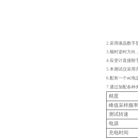
2.采用液晶数
3.顺时逆时方
4.应变计直接
5.本测试仪采用
6.配有一个
电
AC
7.通过加配各
精度
峰值采样频
测试转速
电源
充电时间