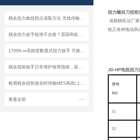
扭力螺丝刀扭矩
残余扭力曲线拐点读取方法 无线传输MES系统的残余扭矩扳手
成都精炬达厂家生
校正各种电动风
残余扭力扳手校准不合格？原因和处理方案汇总
1700N.m高精度数显式扭力扳手 可换头的数字显示扭矩扳手 电子力矩扳手
残余扭矩扳手日常维护保养指南，延长使用寿命的5个技巧
JD-
HP
电批扭力
检测残余扭矩值实时传输MES系统/上位机软件的扭力扳手 无线残余扭矩扳手
序号
NO
查看全部
01
02