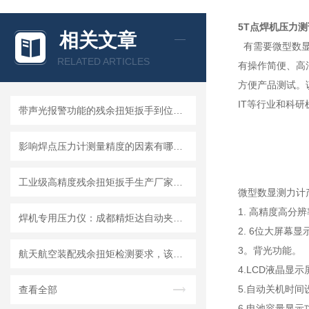
5T点焊机压力
相关文章
有需要微型数显
RELATED ARTICLES
有操作简便、高
方便产品测试。
IT等行业和科
带声光报警功能的残余扭矩扳手到位提醒装置方案
影响焊点压力计测量精度的因素有哪些？怎么避免误差
工业级高精度残余扭矩扳手生产厂家批发价格
微型数显测力计
1. 高精度高分
焊机专用压力仪：成都精炬达自动夹持焊钳电极压力计，精准测量守护焊接品质
2. 6位大屏幕显
3。背光功能。
航天航空装配残余扭矩检测要求，该选什么精度的残余扭矩扳手？
4.LCD液晶显
5.自动关机时间
查看全部
6.电池容量显示