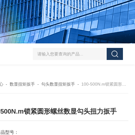
5-300N.m的扭矩扳手检定仪 机械扳手校准仪
JDSF100KN电子式拉
心
-
数显扭矩扳手
-
勾头数显扭矩扳手
-
100-500N.m锁紧圆形螺丝数显勾头扭力扳手
0-500N.m锁紧圆形螺丝数显勾头扭力扳手
产品型号：