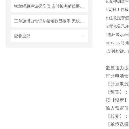
五种测量单
e.
钢丝绳超声波探伤仪 实时检测断丝磨损锈蚀变形无损检测 钢丝绳跳丝检测仪
两种工作模
f.
任意报警值
g.
工单递增自动识别扭矩数显扳手 无线蓝牙WIFI传输数字扭力扳手
背光显示
h.
;
电压显示
当
i.
:
查看全部
时
DC<2.3 V
;
防蚀按键、
j.
数显扭力扳
打开电池盒
【开启电源】
【预置】：
按【设定】键
输入预置值
【校零】：
【单位选择