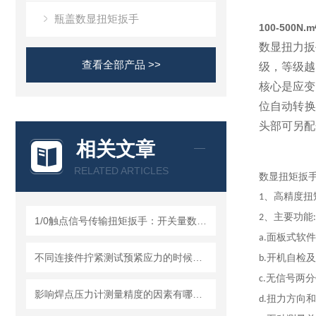
瓶盖数显扭矩扳手
100-500
数显扭力扳
查看全部产品 >>
级，等级越
核心是应变
位自动转换
头部可另配
相关文章
RELATED ARTICLES
数显扭矩扳
、高精度扭
1
、主要功能
2
:
1/0触点信号传输扭矩扳手：开关量数显扭力扳手通讯PLC的原理、设计与应用
面板式软件
a.
不同连接件拧紧测试预紧应力的时候残余扭力扳手的性能影响分析
开机自检及
b.
无信号两分
c
.
影响焊点压力计测量精度的因素有哪些？怎么避免误差
扭力方向和
d.