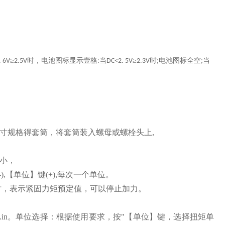
≥
时，电池图标显示壹格
当
≥
时
电池图标全空
当
 6V
2.5V
:
DC<2. 5V
2.3V
;
;
寸规格得套筒，将套筒装入螺母或螺栓头上,
小，
),【单位】键(+),每次一个单位。
时，表示紧固力矩预定值，可以停止加力。
Ibf.in。单位选择：根据使用要求，按"【单位】键，选择扭矩单