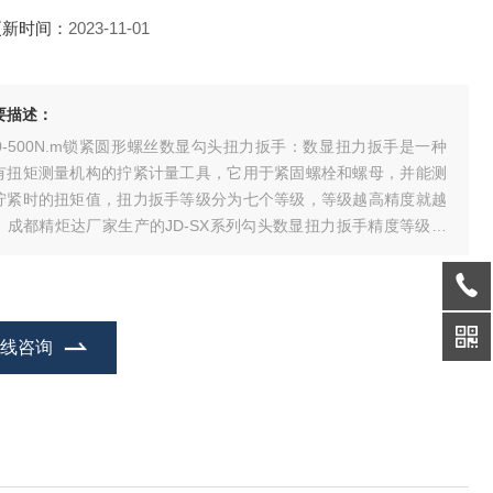
更新时间：
2023-11-01
要描述：
00-500N.m锁紧圆形螺丝数显勾头扭力扳手：数显扭力扳手是一种
有扭矩测量机构的拧紧计量工具，它用于紧固螺栓和螺母，并能测
拧紧时的扭矩值，扭力扳手等级分为七个等级，等级越高精度就越
，成都精炬达厂家生产的JD-SX系列勾头数显扭力扳手精度等级为
精度±1%，采用微处理器数字化处理技术,核心是应变计传感器.该数
扳手高精度求值,性能稳定,耗电量小,使用方便，本司电子数字扭力
手具有示值,峰值
在线咨询