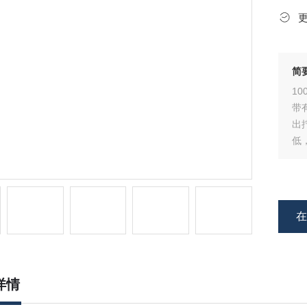
简
1
带
出
低
高
显
扳
详情