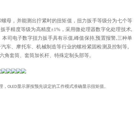
和螺母，并能测出拧紧时的扭矩值，扭力扳手等级分为七个等
力扳手精度等级为高精度±1%，采用微处理器数字化处理技术,
，本司电子数字扭力扳手具有示值,峰值保持,预置报警,三种单
适用于汽车、摩托车、机械制造等行业的螺栓紧固检测及控制等。
六角套筒、套筒加长杆、特殊定制头部等。
理，
显示屏按预先设定的工作模式准确显示扭矩值。
OLED