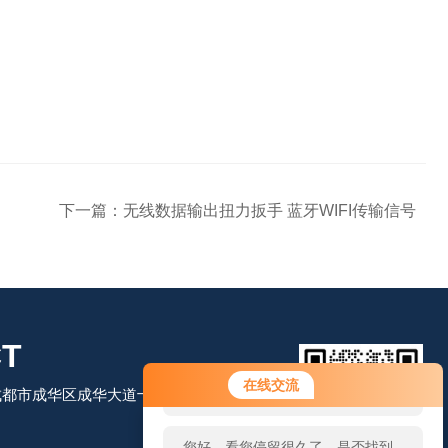
下一篇：
无线数据输出扭力扳手 蓝牙WIFI传输信号
T
您好！欢迎前来咨询，很高兴为您
在线交流
都市成华区成华大道十里店路213号4
服务，请问您要咨询什么问题呢？
您好，看您停留很久了，是否找到