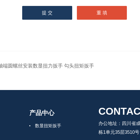
轴端圆螺丝安装数显扭力扳手 勾头扭矩扳手
CONTAC
产品中心
办公地址：四川省成
数显扭矩扳手
栋1单元35层3510号