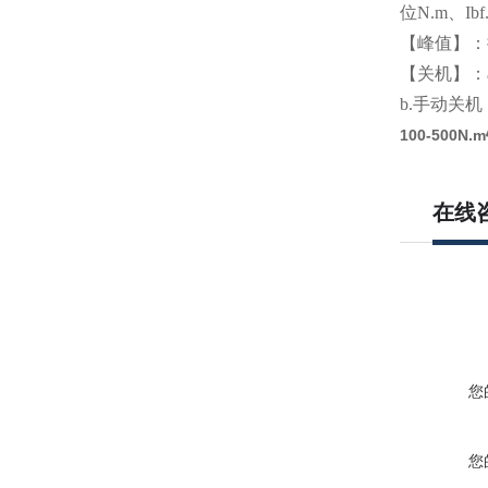
位N.m、Ibf.
【峰值】：
【关机】：
b.手动关
100-500
在线
您
您