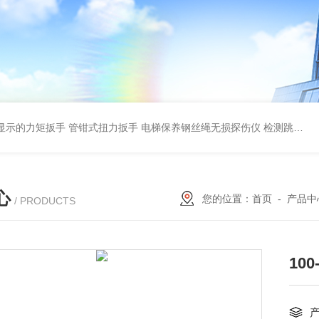
显示的力矩扳手 管钳式扭力扳手
电梯保养钢丝绳无损探伤仪 检测跳丝/断丝
心
您的位置：
首页
-
产品中
/ PRODUCTS
10