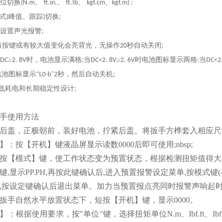
位切换
、
、
、
、
(N.m
ft.in.
ft.Ib
kgf.cm
kgf.m) ;
式
峰值、跟踪
切换
(
)
;
设置声光报警
;
有按键或有较大值变化会亮背光，无操作
秒自动关闭
20
;
≥
时，电池显示满格
当
≥
时电池图标显示两格
当
DC
2. 8V
;
DC<2. 8V
2. 6V
:
DC<2.
电池图标显示“
"
秒，然后自动关机
L0-b
2
;
低耗电和长期稳定性设计
;
手
使用方法
后盖，正极朝前，装好电池，拧紧后盖。将扳手方榫套入相应尺
：按【开机】键液晶屏显示读数0000后即可使用;nbsp;
按【模式】键，使工作状态变为预置状态，根据检测扭矩值得大
,显示PP.PH,再按此键确认后,进入预置报警设定菜单,按模式键(-
,按设定键确认后退出菜单。加力当预置报点亮同时报警声响起
扳手自然水平放置状态下，短按【开机】键，显示0000。
】：根据使用要求，按"单位"键，选择扭矩单位N.m、Ibf.ft、