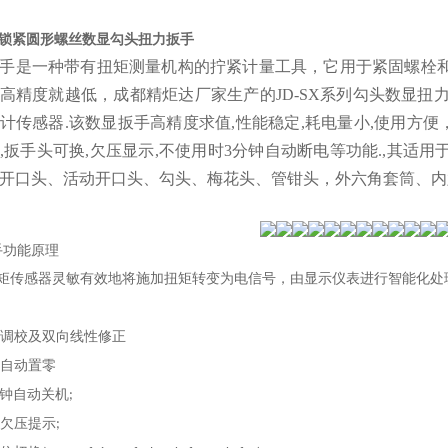
N.m锁紧圆形螺丝数显勾头扭力扳手
手是一种带有扭矩测量机构的拧紧计量工具，它用于紧固螺栓
高精度就越低，成都精炬达厂家生产的JD-SX系列勾头数显扭
计传感器.该数显扳手高精度求值,性能稳定,耗电量小,使用方便
,扳手头可换,欠压显示,不使用时3分钟自动断电等功能.,其
开口头、活动开口头、勾头、梅花头、管钳头，外六角套筒、内
手
功能原理
矩传感器灵敏有效地将施加扭矩转变为电信号，由显示仪表进行智能化处
调校及双向线性修正
自动置零
钟自动关机
;
欠压提示
;