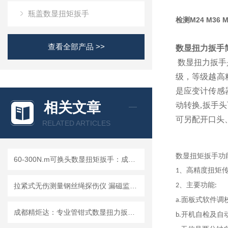
瓶盖数显扭矩扳手
检测M24 M36
查看全部产品 >>
数显扭力扳手
数显扭力扳手
级，等级越高
是应变计传感
相关文章
动转换,扳手
可另配开口头
RELATED ARTICLES
数显扭矩扳手
功
60-300N.m可换头数显扭矩扳手：成都精炬达，工业扭力测量的精准之选
、高精度扭矩
1
、主要功能
拉紧式无伤测量钢丝绳探伤仪 漏磁监测局部缺陷分析存储溯源检测仪
2
:
面板式软件调
a.
成都精炬达：专业管钳式数显扭力扳手与液压拉杆安装扭矩扳手提供商
开机自检及自
b.