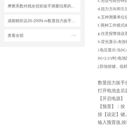
无信号两分钟
c
.
摩擦系数对残余扭矩扳手测量结果的影响及修正方法
扭力方向和欠
d.
五种测量单位
e.
成都精炬达20-200N.m数显扭力扳手：高精度可换头力矩扳手的行业优选
两种工作模式
f.
(
任意报警值设
g.
查看全部
背光显示
有按
h.
;
电压显示
当
i.
:
DC
时
电池
DC<2.3 V
;
防蚀按键、低
j.
数显扭力扳手
打开电池盒后
【开启电源】
【预置】：按
按【设定】键
输入预置值
,