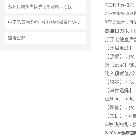
6.三种工作模
蓝牙传输扭力扳手使用攻略：连接、同步与数据分析
7.任意报警值设
电子元器件螺丝小扭矩精密残余扭矩数显扳手，精炬达打造预紧力检测解决方案
8.背光显示，
数显扭力扳手
查看全部
打开电池盒后
【开启电源】：
【预置】：按
按【设定】键,
输入预置值,
【校零】：扳
【单位选择】：
位N.m、Ibf.ft、
【峰值】：按
【关机】：a
b.手动关机：
2-10N.m狭