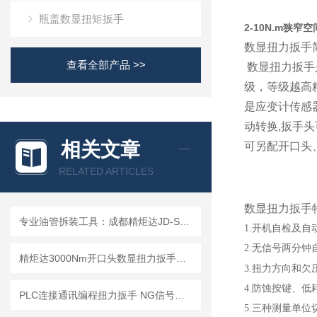
瓶盖数显扭矩扳手
2-10N.m狭
数显扭力扳手
查看全部产品 >>
数显扭力扳手
级，等级越高
是应变计传感器
动转换,扳手
相关文章
可另配开口头
RELATED ARTICLES
数显扭力扳手
专业油管拆装工具：成都精炬达JD-SX-200N.m开口头数显扭力扳手
1.开机自检及
2.无信号两分
精炬达3000Nm开口头数显扭力扳手：液压拉杆安装检测的精准选择
3.扭力方向和欠
4.防蚀按键、
PLC连接通讯编程扭力扳手 NG信号判断声光报警开关量扭矩扳手1/0信号输出
5.三种测量单位