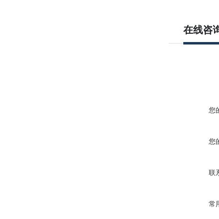
在线咨
您
您
联
常