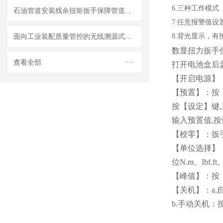
6.三种工作模
石油管道安装残余扭矩扳手保障管道连接扭矩达标
7.任意报警值设
面向工业装配质量管控的无线溯源式残余扭矩检测扳手开发
8.背光显示，
数显扭力扳手
查看全部
打开电池盒后
【开启电源】：
【预置】：按
按【设定】键,
输入预置值,
【校零】：扳
【单位选择】：
位N.m、Ibf.ft、
【峰值】：按
【关机】：a
b.手动关机：