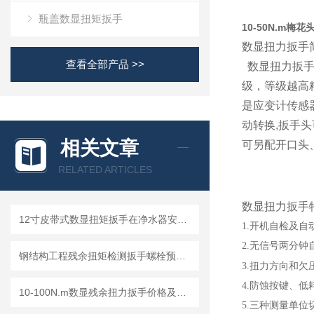
瓶盖数显扭矩扳手
10-50N.m
数显扭力扳手
查看全部产品 >>
数显扭力扳手
级，等级越高
是应变计传感器
动转换,扳手
相关文章
可另配开口头
RELATED ARTICLES
数显扭力扳手
12寸皮带式数显扭矩扳手在净水器安装维护中的应用与技术优势分析
1.开机自检及
2.无信号两分
钢结构工程残余扭矩检测扳手螺栓预紧力检测工具
3.扭力方向和欠
4.防蚀按键、
10-100N.m数显残余扭力扳手价格及参数介绍
5.三种测量单位