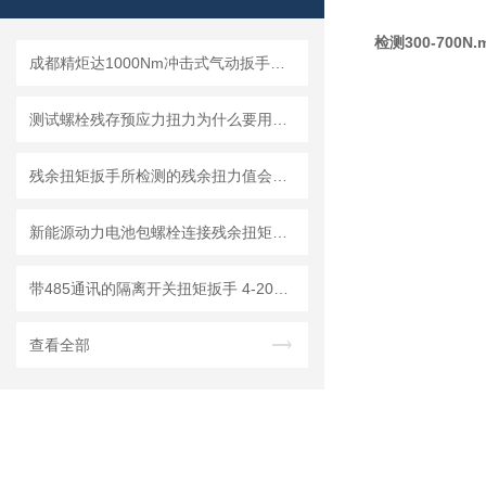
检测300-70
成都精炬达1000Nm冲击式气动扳手扭矩测试仪，带串口输出助力工业质检升级
测试螺栓残存预应力扭力为什么要用专用残余扭矩检测扳手？
残余扭矩扳手所检测的残余扭力值会比目标扭矩大还是小？
新能源动力电池包螺栓连接残余扭矩控制：智能残余扭矩扳手应用实践
带485通讯的隔离开关扭矩扳手 4-20mA模拟量输出数显式扭力扳手
查看全部