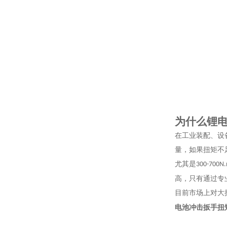
为什么锂
在工业装配、设
量，如果扭矩不
尤其是
300-700N
高，只有通过专
目前市场上对大
电池冲击扳手扭