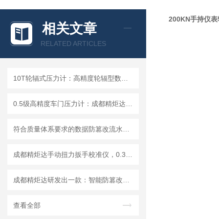
200KN手持仪
相关文章
RELATED ARTICLES
10T轮辐式压力计：高精度轮辐型数显推拉力计优选成都精炬达
0.5级高精度车门压力计：成都精炬达手持式闭合夹紧力测试仪专业解决方案
符合质量体系要求的数据防篡改流水线无线数显扭矩扳手
​成都精炬达手动扭力扳手校准仪，0.3级扭矩扳手检定仪专业之选
成都精炬达研发出一款：智能防篡改型流水线作业无线数显扭矩扳手
查看全部