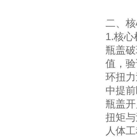
二、核
1.核
瓶盖破
值，验
环扭力
中提前
瓶盖开
扭矩与
人体工