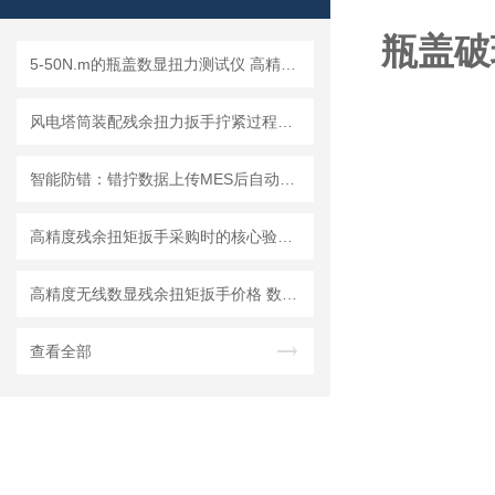
瓶盖破
5-50N.m的瓶盖数显扭力测试仪 高精度数字式瓶盖扭矩计
风电塔筒装配残余扭力扳手拧紧过程数据追溯：无线传输MES系统的应用实践
智能防错：错拧数据上传MES后自动锁屏的无线扭力扳手关键技术研究
高精度残余扭矩扳手采购时的核心验收指标整理
高精度无线数显残余扭矩扳手价格 数显扭矩扳手生产厂家
查看全部