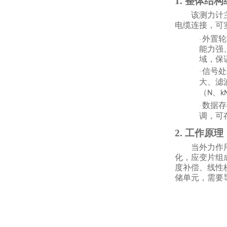
1. 整体结
该测力计
电缆连接，可
外置轮
·
能力强
域，保
信号处
·
大、滤
（
、
N
k
数据存
·
调，可
2. 工作原理
当外力作
化，应变片组
度补偿、线性
储单元，需要