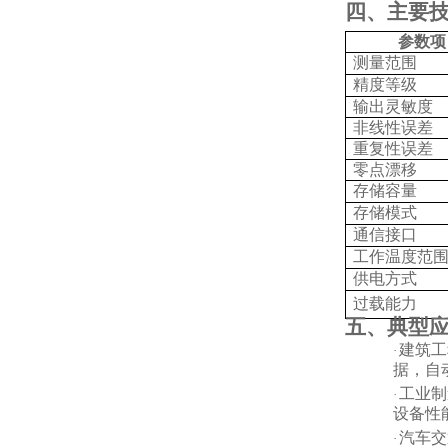
四、主要
参数项
测量范围
精度等级
输出灵敏度
非线性误差
重复性误差
零点漂移
存储容量
存储模式
通信接口
工作温度范
供电方式
过载能力
五、典型
建筑工
·
据，自
工业制
·
设备性
汽车交
·