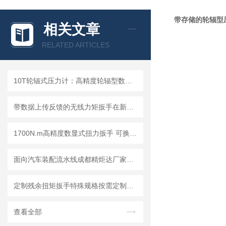
带存储的轮辐型
相关文章
RELATED ARTICLES
10T轮辐式压力计：高精度轮辐型数显推拉力计优选成都精炬达
带数据上传反馈的无线力矩扳手在新能源汽车动力电池装配中的应用
1700N.m高精度数显式扭力扳手 可换头的数字显示扭矩扳手 电子力矩扳手
面向汽车装配流水线成都精炬达厂家推出一款：防篡改数据无线数显扭矩扳手
定制残余扭矩扳手特殊规格按需定制满足检测需求
查看全部