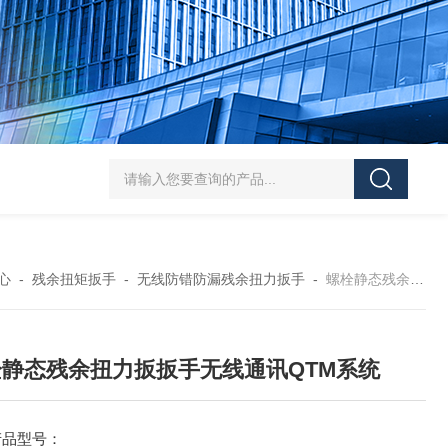
5-300N.m的扭矩扳手检定仪 机械扳手校准仪
JDSF100KN电子式拉
心
-
残余扭矩扳手
-
无线防错防漏残余扭力扳手
-
螺栓静态残余扭力扳扳手无线通讯QTM系统
栓静态残余扭力扳扳手无线通讯QTM系统
产品型号：