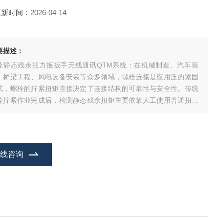
更新时间：
2026-04-14
要描述：
栓静态残余扭力扳扳手无线通讯QTM系统：在机械制造、汽车装
、桥梁工程、风电设备安装等众多领域，螺栓连接是应用泛的紧固
式，螺栓的拧紧扭矩直接决定了连接结构的可靠性与安全性。传统
栓拧紧作业完成后，检测静态残余扭矩主要依靠人工使用普通扭力
手读数，存在数据记录不及时、人为误差大、数据追溯性差等问
，难以满足规模化生产与大型工程的质量管控要求。
在线咨询