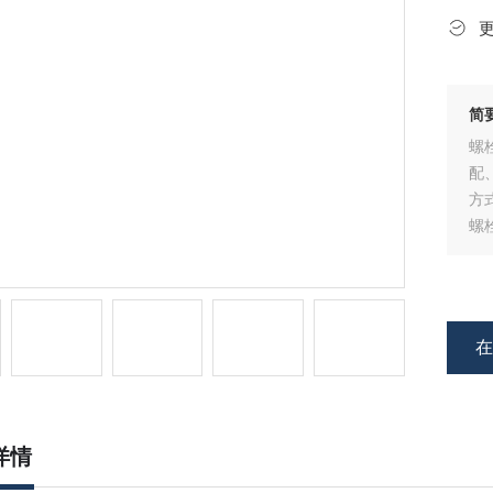
简
螺
配
方
螺
扳
题
详情