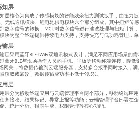
端感知层
知层核心为集成了传感模块的智能残余扭力测试扳手，由扭力扳
、无线通讯模块、锂电池供电模块六个部分组成。其中扭矩传感
到数字信号的转换，
对数字信号进行滤波处理与扭矩计算，
MCU
模块为整个终端提供持续电力支持，支持快充与低功耗管理，单
络传输层
输层采用蓝牙
双通讯模式设计，满足不同应用场景的需
BLE+WiFi
过蓝牙
与现场操作人员的手机、平板等移动终端连接，降低
BLE
场网关，将数据传输到云端服务器，支持多台扳手同时接入，满
被窃取或篡改，数据传输成功率不低于
。
99.5%
台应用层
用层分为移动终端应用与云端管理平台两个部分，移动终端应用
任务接收、结果标记、异常上报等功能；云端管理平台部署在企
储、统计分析、报表生成、权限管理等核心功能。