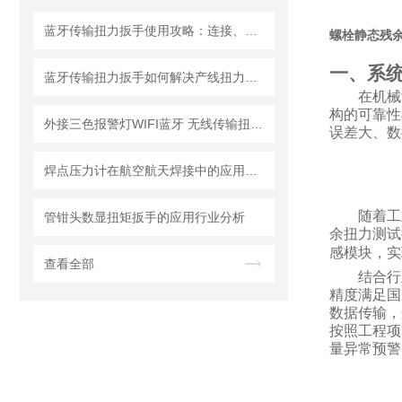
蓝牙传输扭力扳手使用攻略：连接、同步与数据分析
螺栓静态残余
一、系
蓝牙传输扭力扳手如何解决产线扭力追溯难题？
在机械
构的可靠性
外接三色报警灯WIFI蓝牙 无线传输扭矩扳手螺栓漏拧报警信号输出扭力扳手
误差大、数
焊点压力计在航空航天焊接中的应用要求与选型标准
随着工
管钳头数显扭矩扳手的应用行业分析
余扭力测试
感模块，实
查看全部
结合行
精度满足国
数据传输，
按照工程项
量异常预警