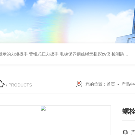
显示的力矩扳手 管钳式扭力扳手
电梯保养钢丝绳无损探伤仪 检测跳丝/断丝
心
您的位置：
首页
-
产品中
/ PRODUCTS
螺