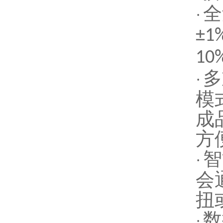
全
·
±1
10
多
·
模
成
方
智
·
会
扭
数
·