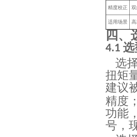
精度校正
双
适用场景
高
四、
选
4.1
选
扭矩
建议
精度
功能
号，