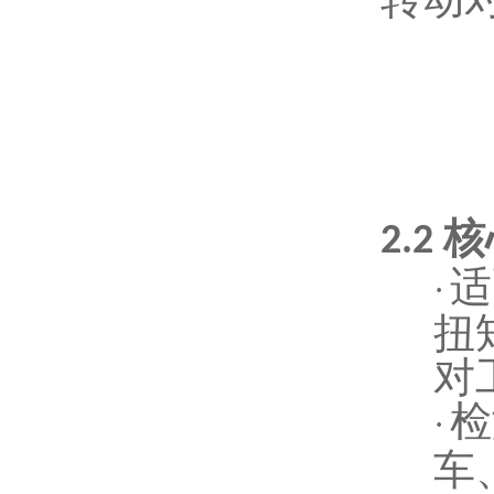
核
2.2
适
·
扭
对
检
·
车