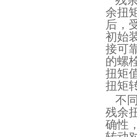
残
余扭
后，
初始
接可
的螺
扭矩
扭矩
不
残余
确性
转动