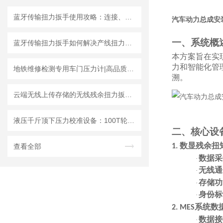
蓝牙传输扭力扳手使用攻略：连接、同步与数据分析
汽车动力总成安
一、系统概
蓝牙传输扭力扳手如何解决产线扭力追溯难题？
本方案旨在实
力和智能化管
地铁维修检测专用车门压力计|高品质车门夹紧力测试仪认准成都精炬达
溯。
云端无线上传存储的无线残余扭力扳手与MES系统通讯溯源拧紧数据的设计
液压千斤顶下压力校准设备：100T轮辐式数字压力检测仪
二、核心设
数显残余扭
查看全部
1.
数据采
·
无线通
·
存储功
·
身份标
·
系统数
2. MES
数据接
·