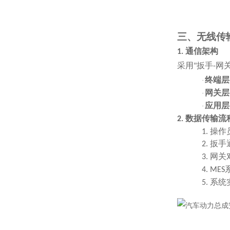
三、无线传
通信架构
1.
采用
扳手
网
"
-
终端层
·
网关层
·
应用层
·
数据传输流
2.
操作
1.
扳手
2.
网关
3.
4.
MES
系统
5.