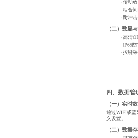
传动效
·
啮合间
·
耐冲击
·
（二）数显与
高清
O
·
IP6
·
按键采
·
四、数据管
（一）实时数
通过
WIFI
义设置。
（二）数据存