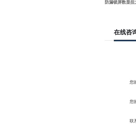
防漏锁屏数显扭力
在线咨
您
您
联