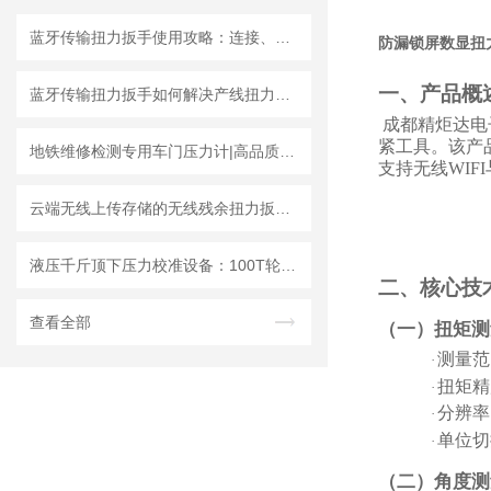
蓝牙传输扭力扳手使用攻略：连接、同步与数据分析
防漏锁屏数显扭力
一、产品概
蓝牙传输扭力扳手如何解决产线扭力追溯难题？
成都精炬达电
紧工具。该产
地铁维修检测专用车门压力计|高品质车门夹紧力测试仪认准成都精炬达
支持无线
WI
云端无线上传存储的无线残余扭力扳手与MES系统通讯溯源拧紧数据的设计
液压千斤顶下压力校准设备：100T轮辐式数字压力检测仪
二、核心技
查看全部
（一）扭矩测
测量范
·
扭矩精
·
分辨率
·
单位切
·
（二）角度测