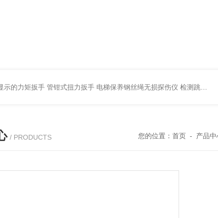
显示的力矩扳手 管钳式扭力扳手
电梯保养钢丝绳无损探伤仪 检测跳丝/断丝
心
您的位置：
首页
-
产品中
/ PRODUCTS