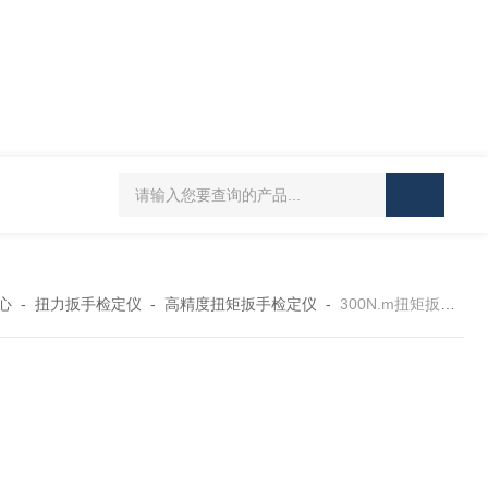
5-300N.m的扭矩扳手检定仪 机械扳手校准仪
JDSF100KN电子式拉
心
-
扭力扳手检定仪
-
高精度扭矩扳手检定仪
-
300N.m扭矩扳手测试仪 数字扭力扳手检定仪