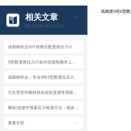
高精度5吨S型
相关文章
RELATED ARTICLES
成都精炬达50T便携式数显推拉力计：S型拉压力测试仪的行业优选
S型数显推拉力计如何连接电脑并上传数据?推拉力计连接电脑上传数据操作指南
成都精炬达：专业3吨S型数显拉压力计，连线数字推拉力计厂家的品质之选
汽车零部件螺栓残余扭矩复测专用扳手技术说明
螺栓/连接件预紧应力检测方法：残余扭力扳手的原理、应用与校准技术研究
查看全部