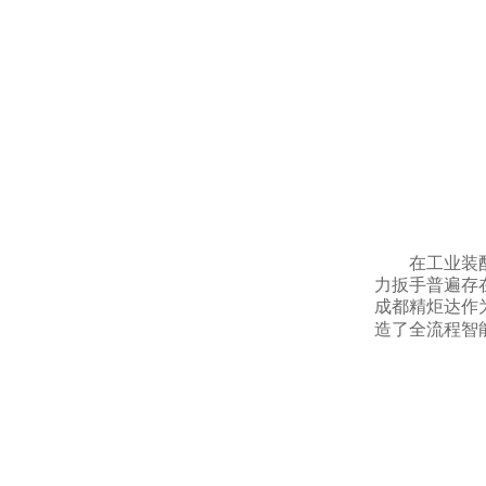
在工业装
力扳手普遍存
成都精炬达作
造了全流程智