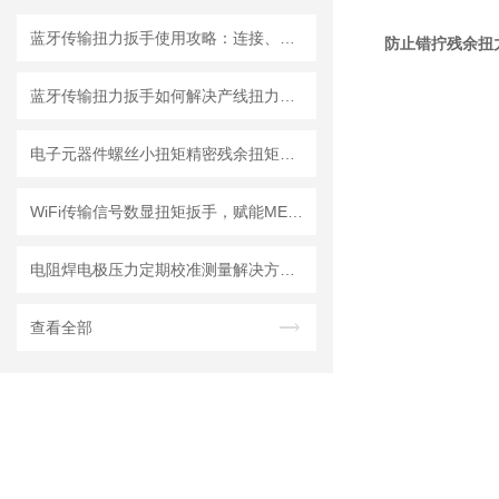
蓝牙传输扭力扳手使用攻略：连接、同步与数据分析
防止错拧残余扭力
蓝牙传输扭力扳手如何解决产线扭力追溯难题？
电子元器件螺丝小扭矩精密残余扭矩数显扳手，精炬达打造预紧力检测解决方案
WiFi传输信号数显扭矩扳手，赋能MES系统溯源的工业智造新选择—成都精炬达
电阻焊电极压力定期校准测量解决方案：0.3级电极压力计的测试原理
查看全部