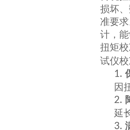
损坏、
准要求
计，能
扭矩校
试仪校
1.
因
2.
延
3.