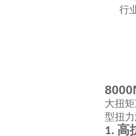
行
8000
大扭矩
型扭力
高
1.