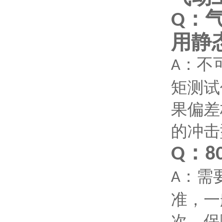
：
Q
用静
：不
A
矩测试
果偏差
的冲击
：
Q
8
：需
A
准，一
次，保