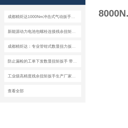
800
成都精炬达1000Nm冲击式气动扳手扭矩测试仪，带串口输出助力工业质检升级
新能源动力电池包螺栓连接残余扭矩控制：智能残余扭矩扳手应用实践
成都精炬达：专业管钳式数显扭力扳手与液压拉杆安装扭矩扳手提供商
防止漏检的工单下发数显扭矩扳手 带无线扫码连接PLC的无线扭力扳手
工业级高精度残余扭矩扳手生产厂家批发价格
查看全部