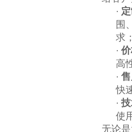
定
·
围
求
价
·
高
售
·
快
技
·
使
无论是