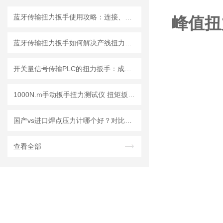
蓝牙传输扭力扳手使用攻略：连接、同步与数据分析
峰值扭
蓝牙传输扭力扳手如何解决产线扭力追溯难题？
开关量信号传输PLC的扭力扳手：成都精炬达工业智能扭矩管控解决方案
1000N.m手动扳手扭力测试仪 扭矩扳手校准仪品牌成都精炬达
国产vs进口焊点压力计哪个好？对比测评告诉你答案
查看全部