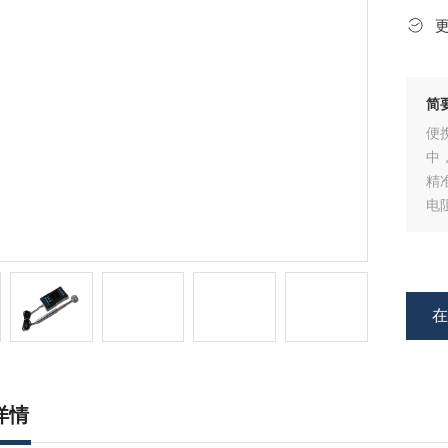
简
便
中
精
电
一
题
此
详情