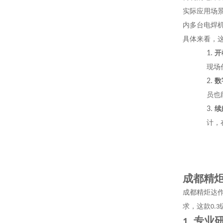
实际应用场
内多台电焊
具体来看，
1.
开
现场
2.
数
员也
3.
续
计，
成都精
成都精炬达
求，这款
0.3
专业
1.