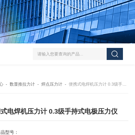
5-300N.m的扭矩扳手检定仪 机械扳手校准仪
JDSF100KN电子式拉
心
-
数显推拉力计
-
焊点压力计
-
便携式电焊机压力计 0.3级手持式电极压力仪
式电焊机压力计 0.3级手持式电极压力仪
产品型号：