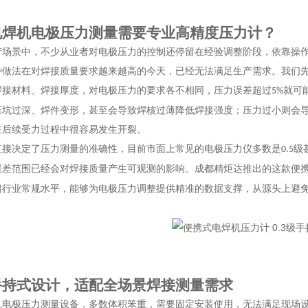
电焊机电极压力测量需要专业高精度压力计？
产场景中，不少从业者对电极压力的控制还停留在经验调整阶段，依靠操
种做法在对焊接质量要求越来越高的今天，已经无法满足生产需求。我们
焊接材料、焊接厚度，对电极压力的要求各不相同，压力误差超过
就可
5%
压坑过深、焊件变形，甚至会导致焊核过薄降低焊接强度；压力过小则会
在后续受力过程中很容易发生开裂。
直接决定了压力测量的准确性，目前市面上常见的电极压力仪多数是
级
0.5
误差范围已经会对焊接质量产生可观测的影响。成都精炬达推出的这款便
超行业常规水平，能够为电极压力调整提供精准的数据支撑，从源头上避
手持式设计，适配全场景焊接测量需求
机电极压力测量设备，多数体积笨重，需要固定安装使用，无法满足现场