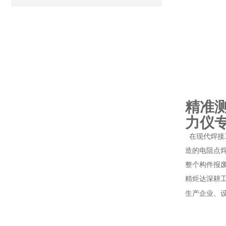
精准
力仪
在现代焊接
造的电阻点
整个构件报
精炬达深耕
生产企业、