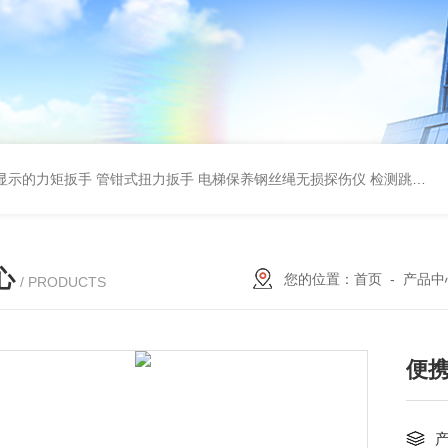
显示的力矩扳手 管钳式扭力扳手
电梯保养钢丝绳无损探伤仪 检测跳丝/断丝
心
您的位置：
首页
-
产品中
/ PRODUCTS
便携