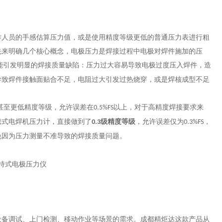
作人员的手感估算压力值，或是使用精度等级更低的普通压力表进行粗
先来明确几个核心概念，电极压力是焊接过程中电极对焊件施加的压
能引发明显的焊接质量缺陷：压力过大容易导致电极过度压入焊件，造
导致焊件接触面贴合不足，电阻过大引发过热烧穿，或是焊核成型不足
甚至更低精度等级，允许误差在
以上，对于高精度焊接要求来
0.5%FS
携式电焊机压力计，直接做到了
级精度等级
，允许误差仅为
，
0.3
0.3%FS
免因为压力测量不准导致的焊接质量问题。
设备调试、上门检测、移动作业等场景的需求。成都精炬达这款产品从