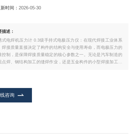
更新时间：
2026-05-30
要描述：
携式电焊机压力计 0.3级手持式电极压力仪：在现代焊接工业体系
，焊接质量直接决定了构件的结构安全与使用寿命，而电极压力的
准控制，是保障焊接质量稳定的核心参数之一。无论是汽车制造的
阻点焊、钢结构加工的缝焊作业，还是五金构件的小型焊接加工，
旦电极压力出现偏差，轻则出现焊核成型不足、虚焊漏焊等质量问
，重则导致整个构件报废，甚至引发后续使用中的安全隐患。因
，一款精度达标、便携易用的电极压力测
在线咨询