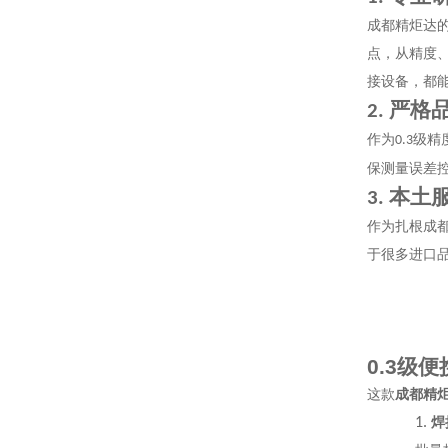
成都精炬达
点，从精度
接设备，都
严格
2.
作为
级精
0.3
保测量误差
本土
3.
作为扎根成
于很多进口
0.3
级便
这款
成都精
1.
焊