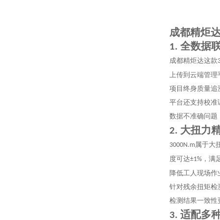
成都精炬
全数据
1.
成都精炬达这款
上传到云端管理
项目终身质量追
平台还支持校准
数据不准确问题
大扭力
2.
属于大
3000N.m
度可达
，满
±1%
降低工人现场作
针对残余扭矩检
检测结果一致性
适配多
3.