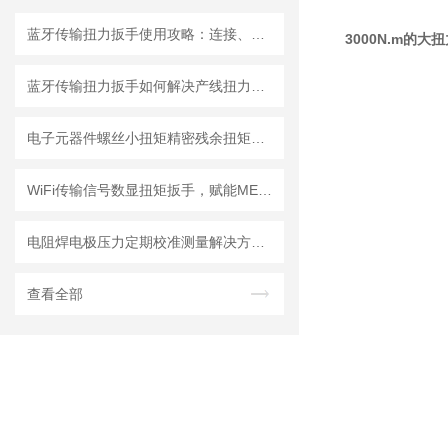
蓝牙传输扭力扳手使用攻略：连接、同步与数据分析
3000N.m的
蓝牙传输扭力扳手如何解决产线扭力追溯难题？
电子元器件螺丝小扭矩精密残余扭矩数显扳手，精炬达打造预紧力检测解决方案
WiFi传输信号数显扭矩扳手，赋能MES系统溯源的工业智造新选择—成都精炬达
电阻焊电极压力定期校准测量解决方案：0.3级电极压力计的测试原理
查看全部