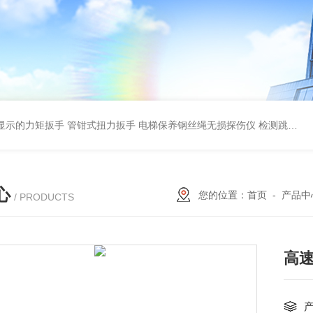
显示的力矩扳手 管钳式扭力扳手
电梯保养钢丝绳无损探伤仪 检测跳丝/断丝
心
您的位置：
首页
-
产品中
/ PRODUCTS
高