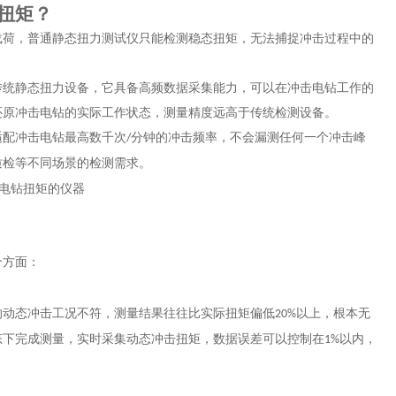
扭矩？
载荷，普通静态扭力测试仪只能检测稳态扭矩，无法捕捉冲击过程中的
。
传统静态扭力设备，它具备高频数据采集能力，可以在冲击电钻工作的
还原冲击电钻的实际工作状态，测量精度远高于传统检测设备。
适配冲击电钻最高数千次
分钟的冲击频率，不会漏测任何一个冲击峰
/
质检等不同场景的检测需求。
个方面：
的动态冲击工况不符，测量结果往往比实际扭矩偏低
以上，根本无
20%
态下完成测量，实时采集动态冲击扭矩，数据误差可以控制在
以内，
1%