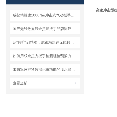
高速冲击型
成都精炬达1000Nm冲击式气动扳手扭矩测试仪，带串口输出助力工业质检升级
国产无线数显残余扭矩扳手品牌测评：精度、耐用度横向对比
从“假拧“到精准：成都精炬达无线数显扭矩扳手的智能传感与数据传输技术
如何用残余扭力扳手检测螺栓预紧力残余应力？步骤详解
带防篡改拧紧数据记录功能的流水线作业无线数显扭矩扳手
查看全部