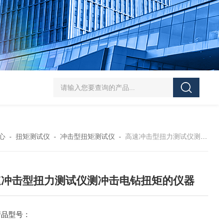
5-300N.m的扭矩扳手检定仪 机械扳手校准仪
JDSF100KN电子式拉
心
-
扭矩测试仪
-
冲击型扭矩测试仪
-
高速冲击型扭力测试仪测冲击电钻扭矩的仪器
速冲击型扭力测试仪测冲击电钻扭矩的仪器
产品型号：