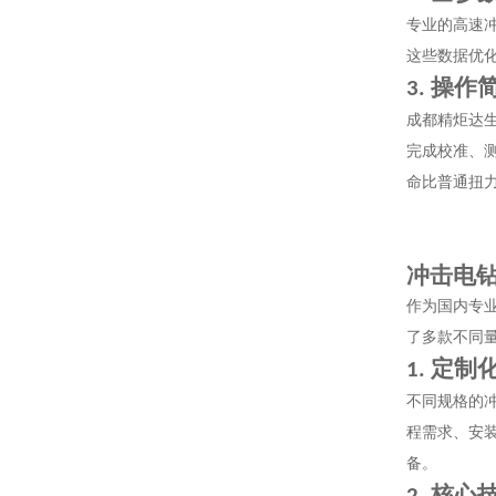
专业的高速
这些数据优
操作
3.
成都精炬达
完成校准、
命比普通扭
冲击电
作为国内专
了多款不同
定制
1.
不同规格的
程需求、安
备。
核心