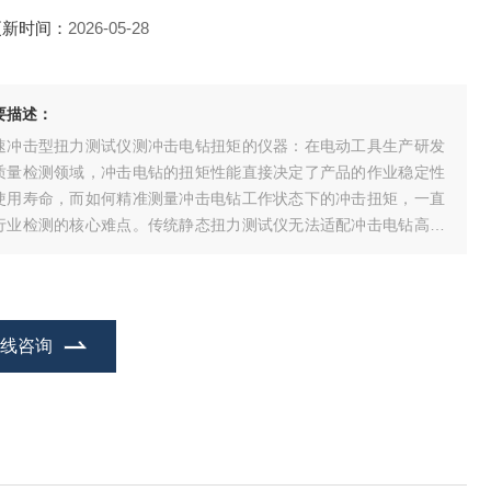
更新时间：
2026-05-28
要描述：
速冲击型扭力测试仪测冲击电钻扭矩的仪器：在电动工具生产研发
质量检测领域，冲击电钻的扭矩性能直接决定了产品的作业稳定性
使用寿命，而如何精准测量冲击电钻工作状态下的冲击扭矩，一直
行业检测的核心难点。传统静态扭力测试仪无法适配冲击电钻高频
击的工作特性，测量数据偏差大，无法满足质量管控要求。高速冲
型扭力测试仪的出现，解决了冲击电钻扭矩测量的痛点，成为电动
具行业质检环节的专业检测设备，今天我们
在线咨询