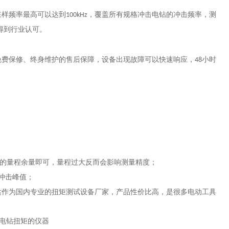
采样频率最高可以达到
，覆盖所有规格冲击电钻的冲击频率，测
100kHz
得到行业认可。
免费保修、终身维护的售后保障，设备出现故障可以快速响应，
小时
48
：
的量程余量即可，量程过大反而会影响测量精度；
冲击峰值；
达作为国内专业的扭矩测试设备厂家，产品性价比高，是很多电动工具