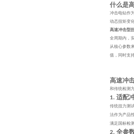
什么是
冲击电钻作
动态扭矩变
高速冲击型
全周期内，
从核心参数
值，同时支
高速冲
和传统检测
适配
1.
传统扭力测
法作为产品
满足国标检
全参
2.