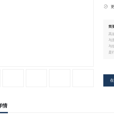
简
高
与
与
是
冲
击
工
详情