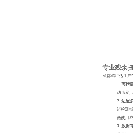
专业残余
成都精炬达生产
1.
高精
动临界
2.
适配
矩检测
低使用
3.
数据