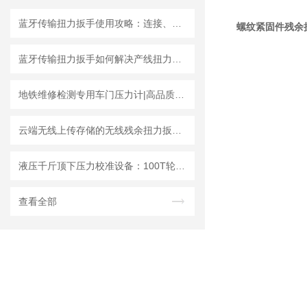
蓝牙传输扭力扳手使用攻略：连接、同步与数据分析
螺纹紧固件残余
蓝牙传输扭力扳手如何解决产线扭力追溯难题？
地铁维修检测专用车门压力计|高品质车门夹紧力测试仪认准成都精炬达
云端无线上传存储的无线残余扭力扳手与MES系统通讯溯源拧紧数据的设计
液压千斤顶下压力校准设备：100T轮辐式数字压力检测仪
查看全部