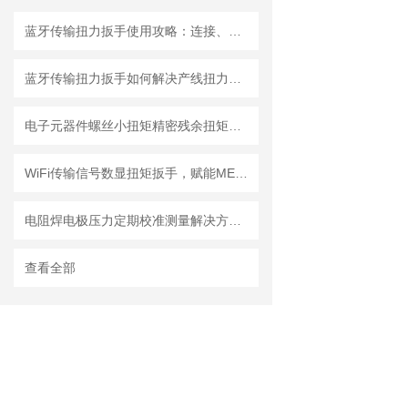
蓝牙传输扭力扳手使用攻略：连接、同步与数据分析
蓝牙传输扭力扳手如何解决产线扭力追溯难题？
电子元器件螺丝小扭矩精密残余扭矩数显扳手，精炬达打造预紧力检测解决方案
WiFi传输信号数显扭矩扳手，赋能MES系统溯源的工业智造新选择—成都精炬达
电阻焊电极压力定期校准测量解决方案：0.3级电极压力计的测试原理
查看全部