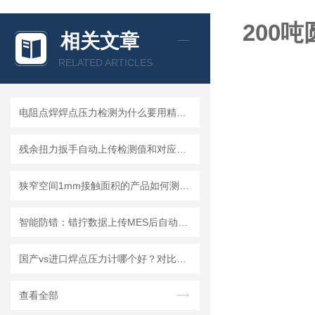
200
相关文章
RELATED ARTICLES
电阻点焊焊点压力检测为什么要用精炬达专业焊点压力计？
残余扭力扳手自动上传检测值和对应螺栓扭矩标准解决方案
狭窄空间1mm接触面积的产品如何测试压力：电动单柱测试台0.3-5N
智能防错：错拧数据上传MES后自动锁屏的无线扭力扳手关键技术研究
国产vs进口焊点压力计哪个好？对比测评告诉你答案
查看全部