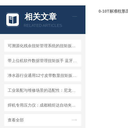
0-10T标准柱
相关文章
RELATED ARTICLES
可溯源化残余扭矩管理系统的扭矩扳手：无线传输MES扭力扳手的体系构建
带上位机软件数据管理扭矩扳手 蓝牙wifi输出数据扭力扳手
净水器行业通用12寸皮带数显扭矩扳手的技术特性与选型指南
工业装配与维修场景的适配性：尼龙皮带数显扭力扳手的使用方法
焊机专用压力仪：成都精炬达自动夹持焊钳电极压力计，精准测量守护焊接品质
查看全部