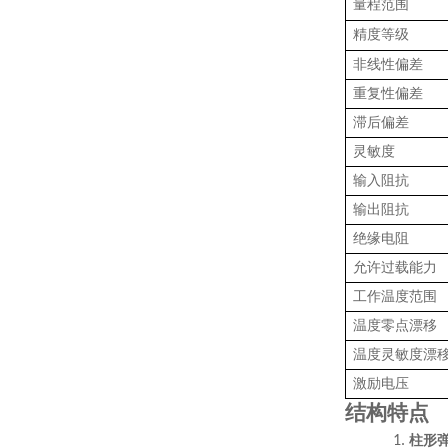
量程范围
精度等级
非线性偏差
重复性
偏
差
滞后
偏
差
灵敏度
输入阻抗
输出阻抗
绝缘电阻
允许过载能力
工作温度范围
温度零点漂移
温度灵敏度漂
激励电压
结构特点
1.
柱形