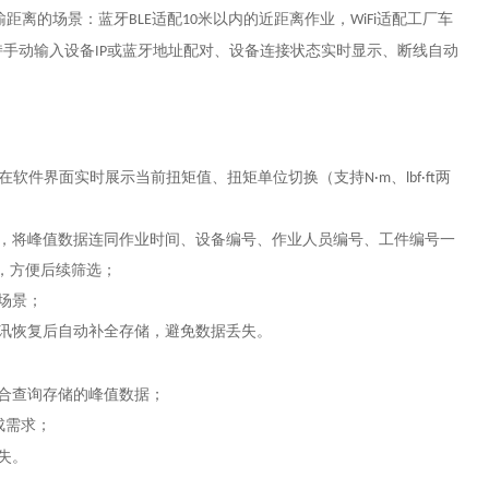
输距离的场景：蓝牙
适配
米以内的近距离作业，
适配工厂车
BLE
10
WiFi
持手动输入设备
或蓝牙地址配对、设备连接状态实时显示、断线自动
IP
在软件界面实时展示当前扭矩值、扭矩单位切换（支持
、
两
N·m
lbf·ft
，将峰值数据连同作业时间、设备编号、作业人员编号、工件编号一
，方便后续筛选；
场景；
讯恢复后自动补全存储，避免数据丢失。
合查询存储的峰值数据；
成需求；
失。