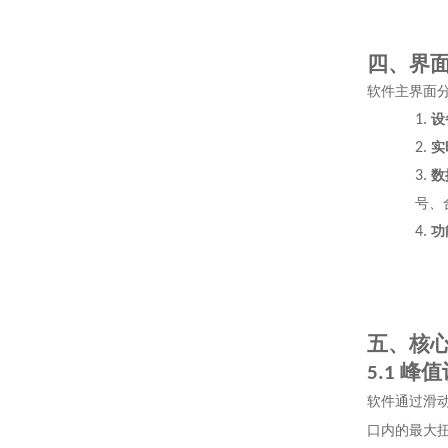
四、界
软件主界面
1.
设
2.
实
3.
数
号、
4.
功
五、核
峰值
5.1
软件通过滑
口内的最大