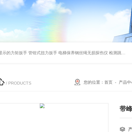
显示的力矩扳手 管钳式扭力扳手
电梯保养钢丝绳无损探伤仪 检测跳丝/断丝
心
您的位置：
首页
-
产品中
/ PRODUCTS
带