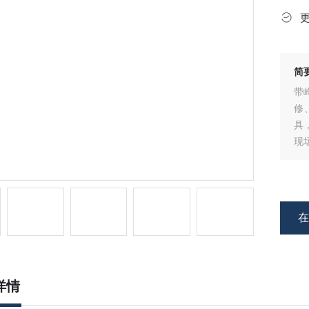
简
带
修
具
现
能
详情