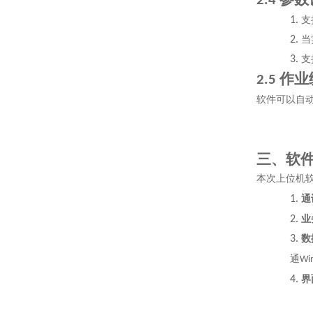
2.4
1.
支
2.
当
3.
支
作业
2.5
软件可以自
三、软
本次上位机
1.
通
2.
业
3.
数
通
Wi
4.
界