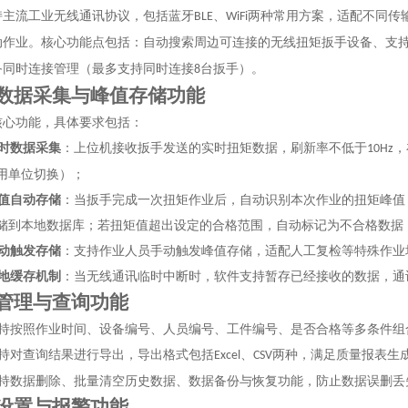
持主流工业无线通讯协议，包括蓝牙
、
两种常用方案，适配不同传
BLE
WiFi
动作业。核心功能点包括：自动搜索周边可连接的无线扭矩扳手设备、支
备同时连接管理（最多支持同时连接
台扳手）。
8
数据采集与峰值存储功能
核心功能，具体要求包括：
时数据采集
：上位机接收扳手发送的实时扭矩数据，刷新率不低于
，
10Hz
用单位切换）；
值自动存储
：当扳手完成一次扭矩作业后，自动识别本次作业的扭矩峰值
储到本地数据库；若扭矩值超出设定的合格范围，自动标记为不合格数据
动触发存储
：支持作业人员手动触发峰值存储，适配人工复检等特殊作业
地缓存机制
：当无线通讯临时中断时，软件支持暂存已经接收的数据，通
管理与查询功能
持按照作业时间、设备编号、人员编号、工件编号、是否合格等多条件组
持对查询结果进行导出，导出格式包括
、
两种，满足质量报表生
Excel
CSV
持数据删除、批量清空历史数据、数据备份与恢复功能，防止数据误删丢
设置与报警功能