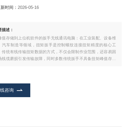
更新时间：
2026-05-16
要描述：
峰值存储到上位机软件的扳手无线通讯电脑：在工业装配、设备维
、汽车制造等领域，扭矩扳手是控制螺纹连接扭矩精度的核心工
，传统有线传输扭矩数据的方式，不仅会限制作业范围，还容易因
场线缆磨损引发传输故障，同时多数传统扳手不具备扭矩峰值存储
力，无法回溯作业过程中的关键数据，导致质量追溯困难。
在线咨询