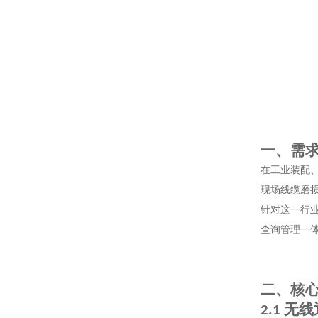
一、需
在工业装配
现场线缆磨
针对这一行
查询管理一
二、核
无线
2.1