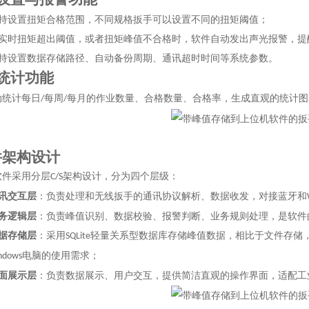
持设置扭矩合格范围，不同规格扳手可以设置不同的扭矩阈值；
实时扭矩超出阈值，或者扭矩峰值不合格时，软件自动发出声光报警，提
持设置数据存储路径、自动备份周期、通讯超时时间等系统参数。
统计功能
动统计每日
每周
每月的作业数量、合格数量、合格率，生成直观的统计图
/
/
件架构设计
软件采用分层
架构设计，分为四个层级：
C/S
讯交互层
：负责处理和无线扳手的通讯协议解析、数据收发，对接蓝牙和
务逻辑层
：负责峰值识别、数据校验、报警判断、业务规则处理，是软件
据存储层
：采用
轻量关系型数据库存储峰值数据，相比于文件存储
SQLite
电脑的使用需求；
ndows
面展示层
：负责数据展示、用户交互，提供简洁直观的操作界面，适配工