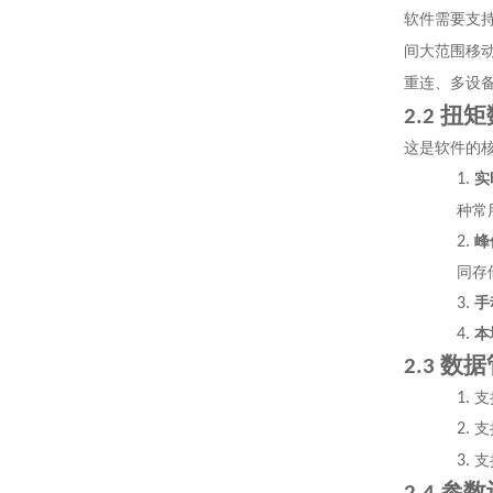
软件需要支
间大范围移
重连、多设
扭矩
2.2
这是软件的
1.
实
种常
2.
峰
同存
3.
手
4.
本
数据
2.3
1.
支
2.
支
3.
支
参数