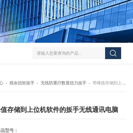
5-300N.m的扭矩扳手检定仪 机械扳手校准仪
JDSF100KN电子式拉
心
-
残余扭矩扳手
-
无线防重拧数显扭力扳手
-
带峰值存储到上位机软件的扳手无线通讯电脑
峰值存储到上位机软件的扳手无线通讯电脑
产品型号：