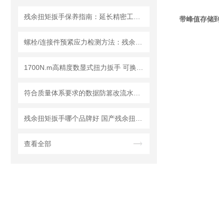
残余扭矩扳手保养指南：延长精密工具寿命的三大法则
带峰值存储
螺栓/连接件预紧应力检测方法：残余扭力扳手的原理、应用与校准技术研究
1700N.m高精度数显式扭力扳手 可换头的数字显示扭矩扳手 电子力矩扳手
符合质量体系要求的数据防篡改流水线无线数显扭矩扳手
残余扭矩扳手哪个品牌好 国产残余扭矩扳手品牌推荐
查看全部