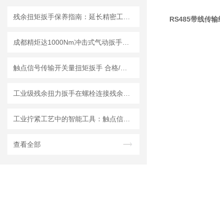
残余扭矩扳手保养指南：延长精密工具寿命的三大法则
RS485带线传
成都精炬达1000Nm冲击式气动扳手扭矩测试仪，带串口输出助力工业质检升级
触点信号传输开关量扭矩扳手 合格/不合格1 0信号传递PLC的流水线扭力扳手
工业级残余扭力扳手在螺栓连接残余应力检测中的应用进展
工业拧紧工艺中的智能工具：触点信号传输扭矩扳手的性能优化与实践
查看全部