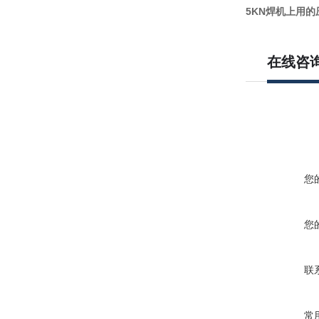
5KN焊机上用的
在线咨
您
您
联
常