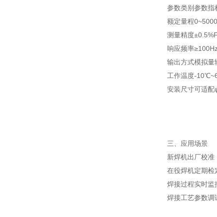
参数类别
参数指
额定量程
0~500
测量精度
±0.5%
响应频率
≥100H
输出方式
模拟量输
工作温度
-10℃~
安装尺寸
可适配φ
三、应用场景
新焊机出厂校准
在役焊机定期检
焊接过程实时监
焊接工艺参数调