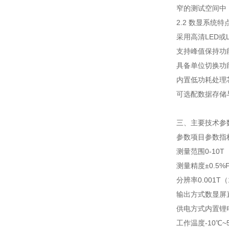
窄的测试空间中
2.2 数显系统特
采用高清LED
支持峰值保持功
具备单位切换功
内置低功耗处理
可选配数据存储
三、主要技术参
参数项目
参数指
测量范围
0-10T
测量精度
±0.5
分辨率
0.001T
输出方式
数显屏直
供电方式
内置锂电
工作温度
-10℃~