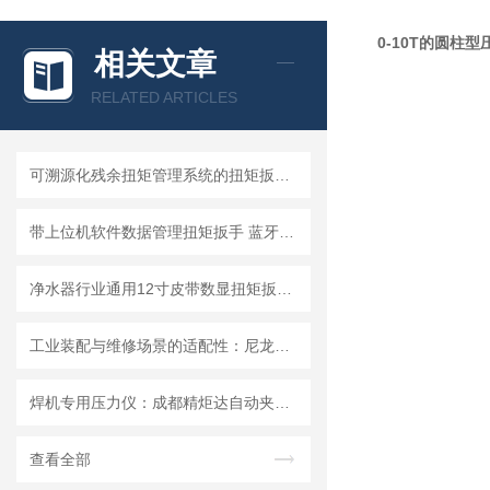
0-10T的圆柱
相关文章
RELATED ARTICLES
可溯源化残余扭矩管理系统的扭矩扳手：无线传输MES扭力扳手的体系构建
带上位机软件数据管理扭矩扳手 蓝牙wifi输出数据扭力扳手
净水器行业通用12寸皮带数显扭矩扳手的技术特性与选型指南
工业装配与维修场景的适配性：尼龙皮带数显扭力扳手的使用方法
焊机专用压力仪：成都精炬达自动夹持焊钳电极压力计，精准测量守护焊接品质
查看全部