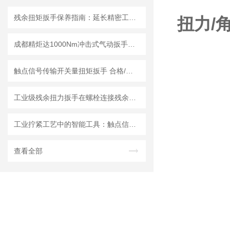
残余扭矩扳手保养指南：延长精密工具寿命的三大法则
扭力/
成都精炬达1000Nm冲击式气动扳手扭矩测试仪，带串口输出助力工业质检升级
触点信号传输开关量扭矩扳手 合格/不合格1 0信号传递PLC的流水线扭力扳手
工业级残余扭力扳手在螺栓连接残余应力检测中的应用进展
工业拧紧工艺中的智能工具：触点信号传输扭矩扳手的性能优化与实践
查看全部