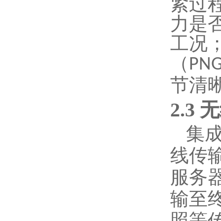
紧过
力是
工况
（
PNG
节清
2.3
集
线传
服务
输至
照等