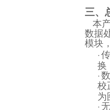
三、
本
数据
模块
·
换
·
校
为
·