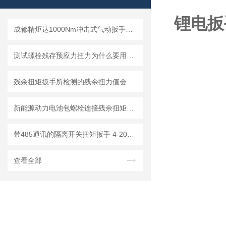
锂电扳
成都精炬达1000Nm冲击式气动扳手扭矩测试仪，带串口输出助力工业质检升级
测试螺栓残存预应力扭力为什么要用专用残余扭矩检测扳手？
残余扭矩扳手所检测的残余扭力值会比目标扭矩大还是小？
新能源动力电池包螺栓连接残余扭矩控制：智能残余扭矩扳手应用实践
带485通讯的隔离开关扭矩扳手 4-20mA模拟量输出数显式扭力扳手
查看全部