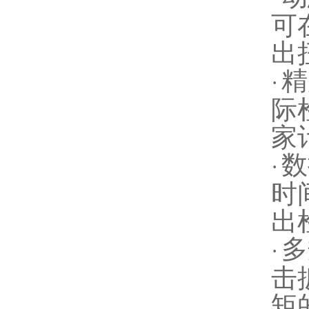
可
出
精
·
际
家
数
·
时
出
多
·
击
矩