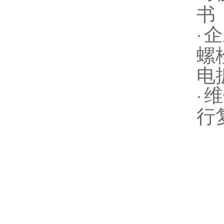
书
企
·
螺
电
维
·
行