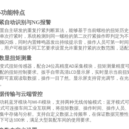
心功能特点
拧紧自动识别与NG报警
置自主研发的重复拧紧判断算法，能够基于当前螺栓的扭矩历史
单次拧紧时，系统检测到同一螺栓的第二次拧紧操作即判定为不
频闪烁，同时内置蜂鸣器发出持续提示音，操作人员可第一时间
，用户可根据不同工艺要求设置允许重复拧紧的次数范围，适配
度数显扭矩测量
变式扭矩传感器，配合
位高精度
采集模块，扭矩测量精度
24
AD
配的扭矩控制要求。扳手自带高清
显示屏，实时显示当前扭
LCD
即可直观读取数据，操作一目了然。显示屏支持背光调节，在光
。
线数据传输与云端管控
功耗蓝牙模块与
模块，支持两种无线传输模式：蓝牙模式
Wi-Fi
模式可连接车间工业互联网，将扭矩数据、操作时间、操作人员
集中存储与分析。支持自定义数据上传频率，在保证数据完整性
下可达
米，满足大型装配车间的使用要求。
100