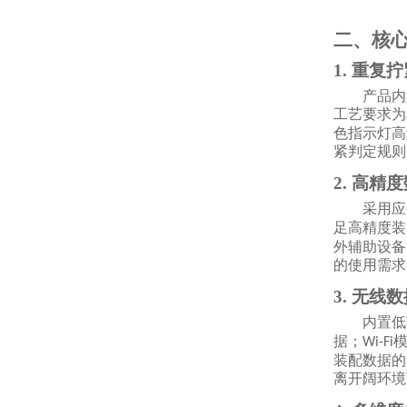
二、核
1. 重复
产品内
工艺要求为
色指示灯高
紧判定规则
2. 高精
采用应
足高精度装
外辅助设备
的使用需求
3. 无
内置低
据；
Wi-Fi
装配数据的
离开阔环境