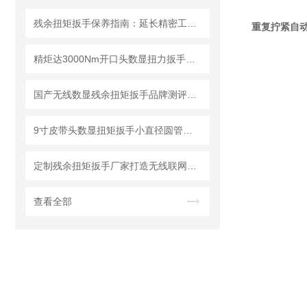
残余扭矩扳手保养指南：延长精密工具寿命的三大法则
重复拧紧自
精炬达3000Nm开口头数显扭力扳手：液压拉杆安装检测的精准选择
国产无线数显残余扭矩扳手品牌测评：精度、耐用度横向对比
9寸皮带头数显扭矩扳手小直径圆管安装检测方案
定制残余扭矩扳手厂家打造无线联网通讯MES系统，成都精炬达赋能智能制造
查看全部