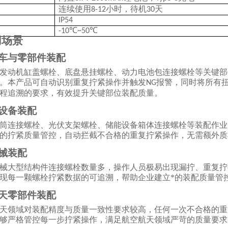
连续使用
小时，待机
天
8-12
30
IP54
-10℃~50℃
用场景
整车与零部件装配
发动机缸盖螺栓、底盘悬挂螺栓、动力电池包连接螺栓等关键部
。本产品可自动识别重复拧紧操作并触发
报警，同时将所有
NG
程追溯的要求，有效提升关键部位装配质量。
源设备装配
筒连接螺栓、光伏支架螺栓、储能设备箱体连接螺栓等装配作业
的拧紧质量管控，自动拦截不合格的重复拧紧操作，无需额外质
机械装配
械大型结构件连接螺栓数量多，操作人员极易出现漏拧、重复拧
现每一颗螺栓拧紧数据的可追溯，帮助企业建立*的装配质量管
航天零部件装配
天领域对装配精度与质量一致性要求较高，任何一次不合格的重
够严格管控每一步拧紧操作，满足航空航天领域严苛的质量要求