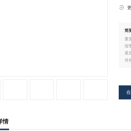
简
重
报
紧
传
配
触
变
详情