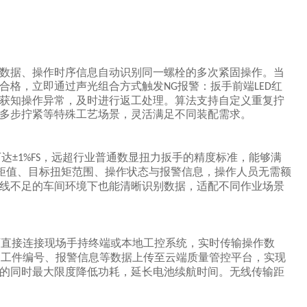
数据、操作时序信息自动识别同一螺栓的多次紧固操作。当
合格，立即通过声光组合方式触发
报警：扳手前端
红
NG
LED
获知操作异常，及时进行返工处理。算法支持自定义重复拧
多步拧紧等特殊工艺场景，灵活满足不同装配需求。
可达
，远超行业普通数显扭力扳手的精度标准，能够满
±1%FS
矩值、目标扭矩范围、操作状态与报警信息，操作人员无需额
线不足的车间环境下也能清晰识别数据，适配不同作业场景
可直接连接现场手持终端或本地工控系统，实时传输操作数
、工件编号、报警信息等数据上传至云端质量管控平台，实现
的同时最大限度降低功耗，延长电池续航时间。无线传输距