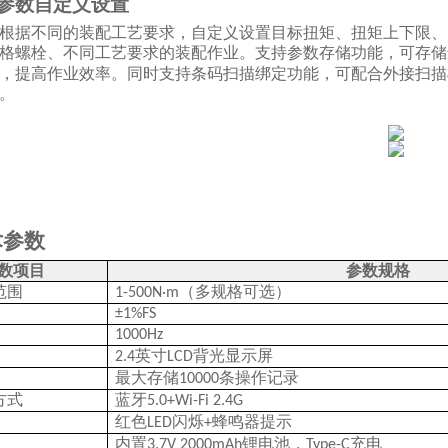
度参数自定义设置
根据不同的装配工艺要求，自定义设置目标扭矩、扭矩上下限、
格螺栓、不同工艺要求的装配作业。支持参数存储功能，可存储
，提高作业效率。同时支持条码扫描绑定功能，可配合外接扫描
。
术参数
数项目
参数规格
范围
（多规格可选）
1-500N·m
±1%FS
1000Hz
英寸
背光显示屏
2.4
LCD
最大存储
条操作记录
10000
方式
蓝牙
5.0+Wi-Fi 2.4G
红色
闪烁
蜂鸣器提示
LED
+
内置
锂电池，
充电
3.7V 2000mAh
Type-C