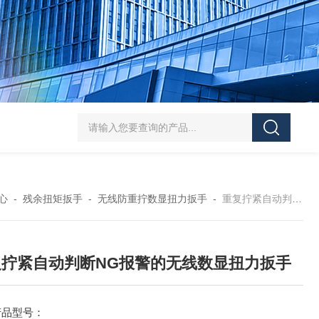
5-300N.m的扭矩扳手检定仪 机械扳手校准仪
JDSF100KN电子式拉
心
-
残余扭矩扳手
-
无线防重拧数显扭力扳手
-
重复拧紧自动判断NG报警的无线数显扭力扳手
复拧紧自动判断NG报警的无线数显扭力扳手
产品型号：