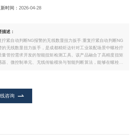
更新时间：
2026-04-28
要描述：
复拧紧自动判断NG报警的无线数显扭力扳手:重复拧紧自动判断NG
警的无线数显扭力扳手，是成都精炬达针对工业装配场景中螺栓拧
质量管控需求开发的智能扭矩检测工具。该产品融合了高精度扭矩
感器、微控制单元、无线传输模块与智能判断算法，能够在螺栓装
过程中自动识别重复拧紧操作，当判定操作不符合工艺要求时立即
发NG报警，从源头避免因过拧、重复紧固导致的螺栓断裂、连接件
形、螺纹损伤等质量问题，同时通过
在线咨询