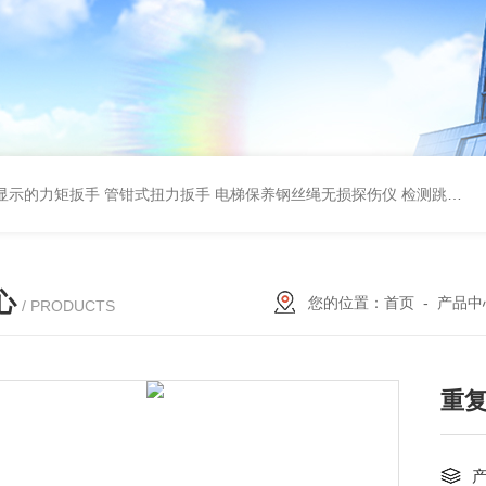
显示的力矩扳手 管钳式扭力扳手
电梯保养钢丝绳无损探伤仪 检测跳丝/断丝
心
您的位置：
首页
-
产品中
/ PRODUCTS
重