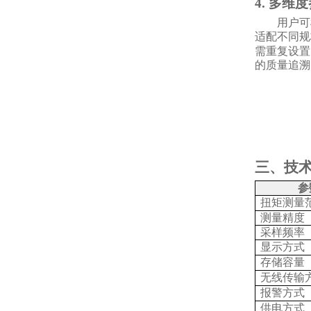
4. 多维
用户可
适配不同规
需重复设置
的质量追溯
三、技
参
扭矩测量
测量精度
采样频率
显示方式
存储容量
无线传输
报警方式
供电方式